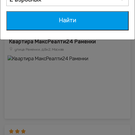
2 взрослых
Найти
Квартира МаксРеалти24 Раменки
улица Раменки, д.8к2, Москва