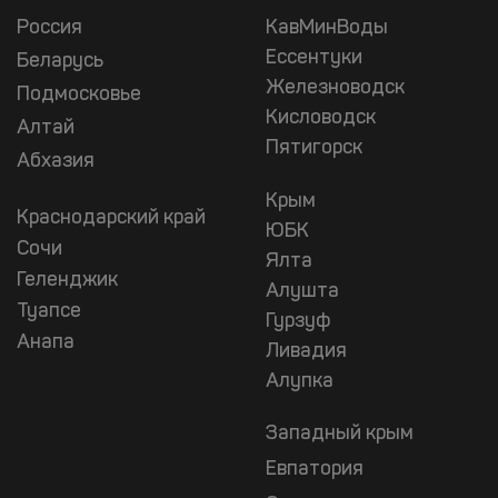
Россия
КавМинВоды
Ессентуки
Беларусь
Железноводск
Подмосковье
Кисловодск
Алтай
Пятигорск
Абхазия
Крым
Краснодарский край
ЮБК
Сочи
Ялта
Геленджик
Алушта
Туапсе
Гурзуф
Анапа
Ливадия
Алупка
Западный крым
Евпатория