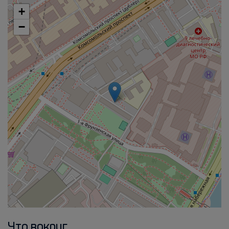
+
−
Что вокруг