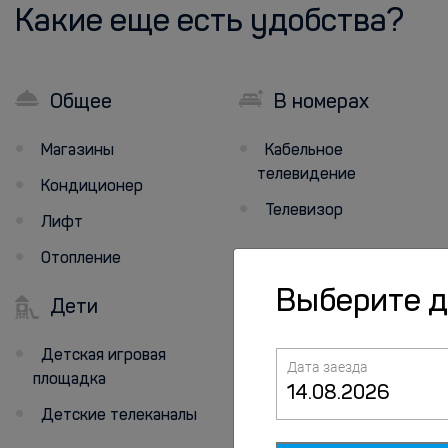
Какие еще есть удобства?
Общее
В номерах
Магазины
Кабельное
телевидение
Кондиционер
Телевизор
Лифт
Отопление
Выберите 
Дети
Детская игровая
Дата заезда
площадка
Детские телеканалы