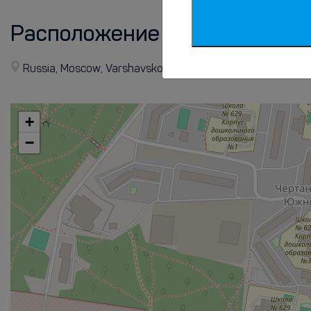
Расположение
Russia, Moscow, Varshavskoye Highway, 141к9, Moscow
+
−