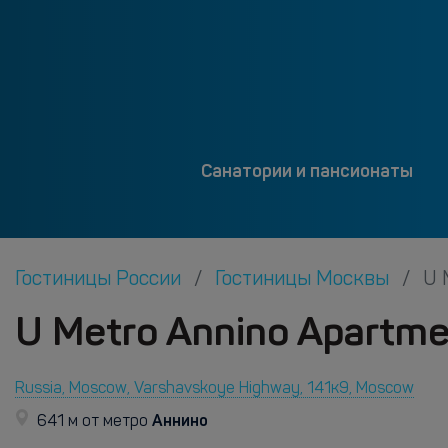
Санатории и пансионаты
Гостиницы России
Гостиницы Москвы
U 
U Metro Annino Apartme
Russia, Moscow, Varshavskoye Highway, 141к9, Moscow
Аннино
641 м от метро