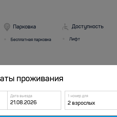
Доступность
Парковка
Лифт
Бесплатная парковка
даты проживания
Дата выезда
1 номер для
2 взрослых