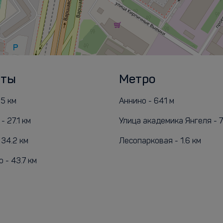
рты
Метро
.5 км
Аннино - 641 м
 27.1 км
Улица aкадемика Янгеля - 7
 34.2 км
Лесопарковая - 1.6 км
 - 43.7 км