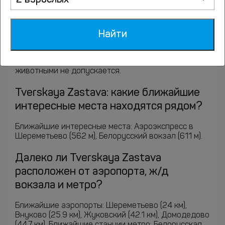
2 взрослых
Возможно ли размещение с
домашними животными в Tverskaya
Найти
Zastava?
К сожалению, размещение с домашними
животными не допускается.
Tverskaya Zastava: какие ближайшие
интересные места находятся рядом?
Ближайшие интересные места: Аэроэкспресс в
Шереметьево (562 м), Белорусский вокзал (611 м).
Далеко ли Tverskaya Zastava
расположен от аэропорта, ж/д
вокзала и метро?
Ближайшие аэропорты: Шереметьево (24 км),
Внуково (25.9 км), Жуковский (42.1 км), Домодедово