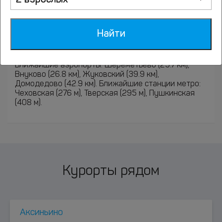
2 взрослых
Далеко ли Апартаменты Тверская
12/9 расположен от аэропорта, ж/д
Найти
вокзала и метро?
Ближайшие аэропорты: Шереметьево (25.7 км),
Внуково (26.8 км), Жуковский (39.9 км),
Домодедово (42.9 км). Ближайшие станции метро:
Чеховская (276 м), Тверская (295 м), Пушкинская
(408 м).
Курорты рядом
Аксиньино