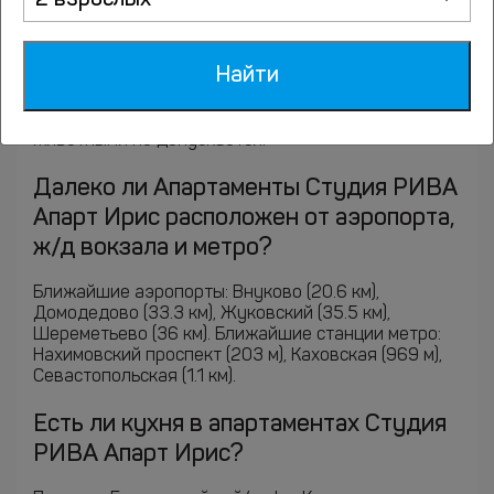
2 взрослых
домашними животными в
апартаментах Студия РИВА Апарт
Ирис?
Найти
К сожалению, размещение с домашними
животными не допускается.
Далеко ли Апартаменты Студия РИВА
Апарт Ирис расположен от аэропорта,
ж/д вокзала и метро?
Ближайшие аэропорты: Внуково (20.6 км),
Домодедово (33.3 км), Жуковский (35.5 км),
Шереметьево (36 км). Ближайшие станции метро:
Нахимовский проспект (203 м), Каховская (969 м),
Севастопольская (1.1 км).
Есть ли кухня в апартаментах Студия
РИВА Апарт Ирис?