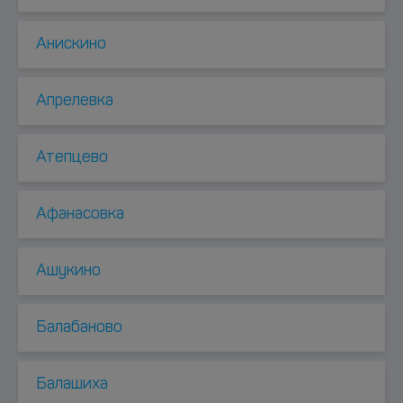
Анискино
Апрелевка
Атепцево
Афанасовка
Ашукино
Балабаново
Балашиха