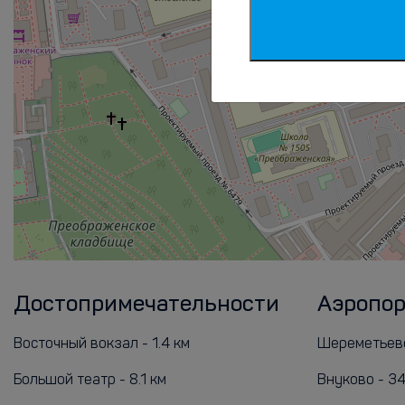
Достопримечательности
Аэропо
Восточный вокзал - 1.4 км
Шереметьево
Большой театр - 8.1 км
Внуково - 34