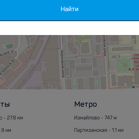
Найти
рты
Метро
 - 27.8 км
Измайлово - 747 м
.9 км
Партизанская - 1.1 км