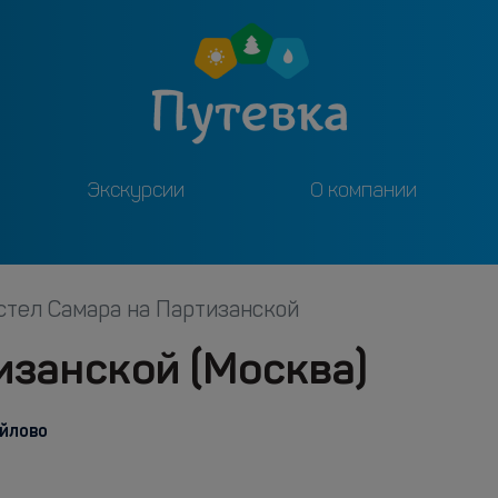
Экскурсии
О компании
стел Самара на Партизанской
изанской (Москва)
йлово