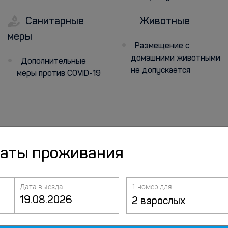
Санитарные
Животные
меры
Размещение с
домашними животными
Дополнительные
не допускается
меры против COVID-19
даты проживания
Дата выезда
1 номер для
2 взрослых