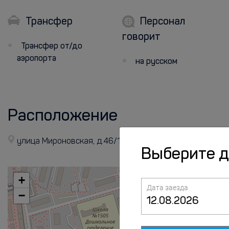
Трансфер
Персонал
говорит
Трансфер от/до
аэропорта
на русском
Расположение
улица Мироновская, д.46/1
Выберите 
+
Дата заезда
−