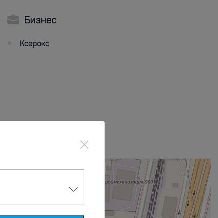
Бизнес
Ксерокс
×