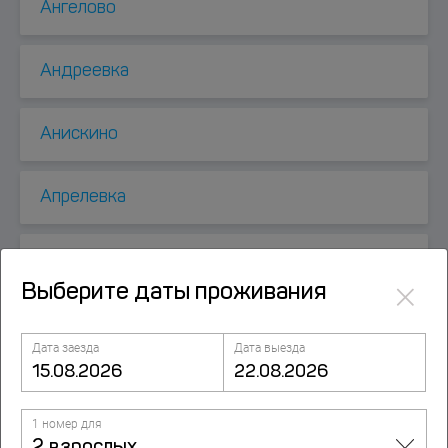
Ангелово
Андреевка
Анискино
Апрелевка
Атепцево
×
Выберите даты проживания
Афанасовка
Дата заезда
Дата выезда
Ашукино
1 номер для