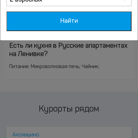
2 взрослых
Ближайшие аэропорты: Внуково (25.5 км),
Шереметьево (27.3 км), Жуковский (39 км),
Найти
Домодедово (41.3 км). Ближайшие станции метро:
Кропоткинская (357 м), Боровицкая (387 м),
Библиотека имени Ленина (470 м).
Есть ли кухня в Русские апартаментах
на Ленивке?
Питание: Микроволновая печь; Чайник;
Курорты рядом
Аксиньино