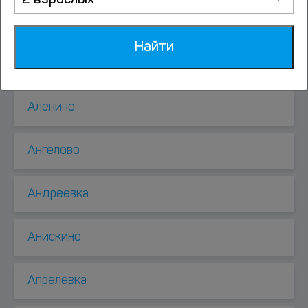
2 взрослых
Аксиньино
Найти
Алабушево
Аленино
Ангелово
Андреевка
Анискино
Апрелевка