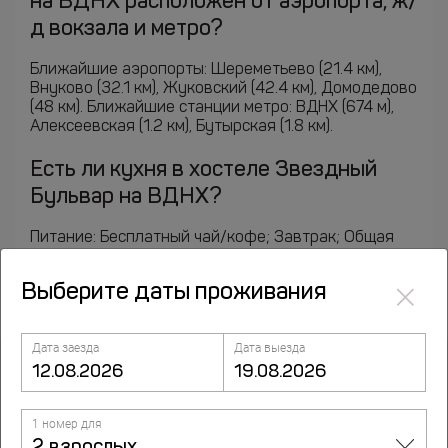
на ВДНХ расположен от аэропорта, ж/
д вокзала и метро?
Ближайшие аэропорты: Шереметьево (21.4 км),
Внуково (32.1 км), Жуковский (42.4 км), Домодедово
(48 км). Ближайшие станции метро: ВДНХ (674 м),
Алексеевская (1.2 км), Бутырская (1.8 км).
Есть ли кухня в хостеле Звездный
Бульвар на ВДНХ?
Питание: Бесплатный чай/кофе; Завтрак; Общая
кухня; Кухня; Микроволновая печь;
×
Выберите даты проживания
Дата заезда
Дата выезда
Курорты рядом
1 номер для