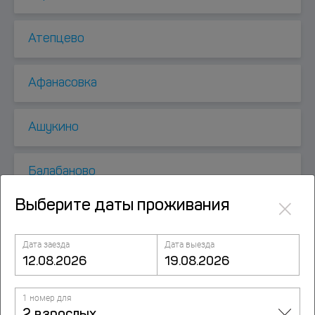
Атепцево
Афанасовка
Ашукино
Балабаново
×
Выберите даты проживания
Балашиха
Дата заезда
Дата выезда
Барвиха
1 номер для