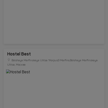
Hostel Best
Bolshaya Marfinskaya Ulitsa 1Korpus3 Marfino,Bolshaya Marfinskaya
Ulitsa, Москва