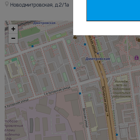
Новодмитровская, д.2/1а
+
−