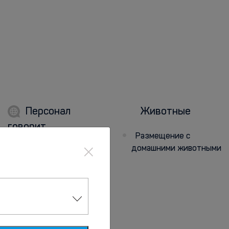
Персонал
Животные
говорит
Размещение с
×
домашними животными
на русском
на английском