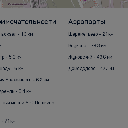
римечательности
Аэропорты
вокзал - 1.3 км
Шереметьево - 21 км
м
Внуково - 29.3 км
р - 5.3 км
Жуковский - 43.6 км
щадь - 6 км
Домодедово - 47.7 км
ия Блаженного - 6.2 км
ремль - 6.4 км
ный музей А. С. Пушкина -
- 7.1 км