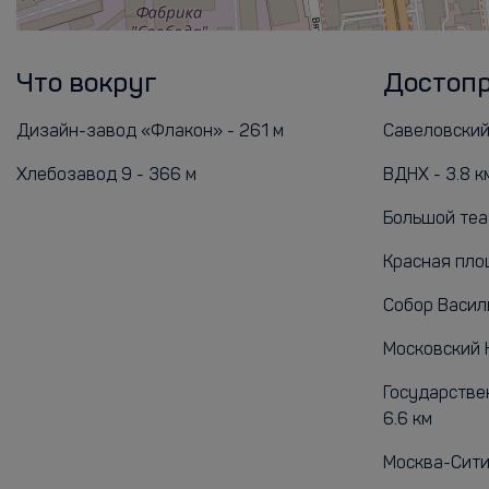
Что вокруг
Достоп
Дизайн-завод «Флакон» - 261 м
Савеловский 
Хлебозавод 9 - 366 м
ВДНХ - 3.8 к
Большой теат
Красная пло
Собор Васил
Московский К
Государствен
6.6 км
Москва-Сити 