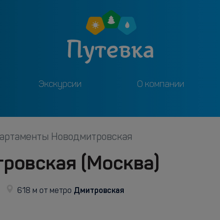
Экскурсии
О компании
артаменты Новодмитровская
ровская (Москва)
Дмитровская
618 м от метро