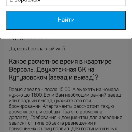
2 взрослых
номера; Кабельное телевидение; Телевизор;
Гладильные принадлежности; Утюг; .
Найти
Есть ли wi-fi и доступ в Интернет в
квартире Версаль. Двухэтажная 6К на
Кутузовском?
Да, есть бесплатный wi-fi.
Какое расчетное время в квартире
Версаль. Двухэтажная 6К на
Кутузовском (заезд и выезд)?
Время заезда - после 15:00. А выехать из номера
нужно до 11:00. Если Вам необходим ранний заезд
или поздний выезд, укажите это при
бронировании. Апартаменты рассмотрит такую
возможность и сообщит (за это возможна
доплата). Требования к документам для заселения
зависят от типа объекта размещения и
применимых к нему правил. Для гостиниц и иных