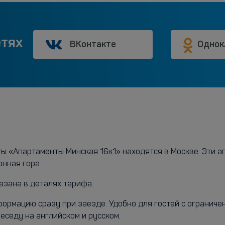
етях
ВКонтакте
Однок
 «Апартаменты Минская 16к1» находятся в Москве. Эти ап
онная гора.
азана в деталях тарифа.
нформацию сразу при заезде. Удобно для гостей с огранич
седу на английском и русском.