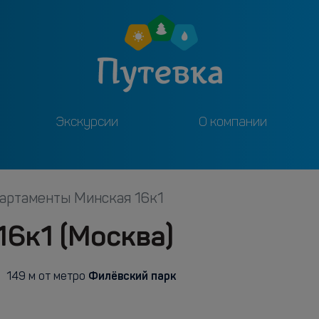
Экскурсии
О компании
артаменты Минская 16к1
6к1 (Москва)
Филёвский парк
149 м от метро