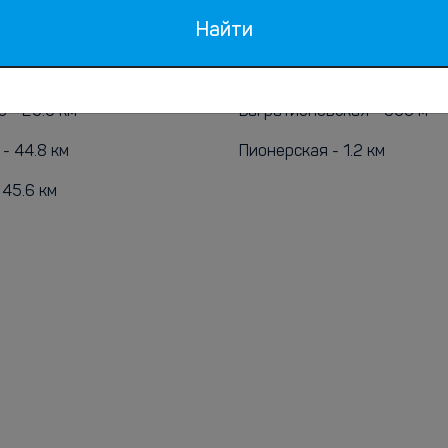
рты
Метро
Найти
.5 км
Филёвский парк - 149 м
 - 25.5 км
Багратионовская - 950 м
- 44.8 км
Пионерская - 1.2 км
 45.6 км