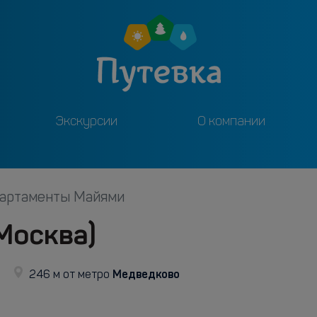
Экскурсии
О компании
артаменты Майями
Москва)
Медведково
246 м от метро