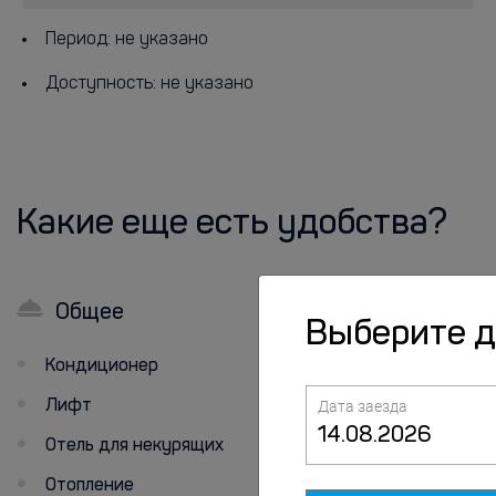
Период: не указано
Доступность: не указано
Какие еще есть удобства?
Общее
В номерах
Выберите 
Кондиционер
Номера для
некурящих
Лифт
Дата заезда
Холодильник
Отель для некурящих
Семейные номера
Отопление