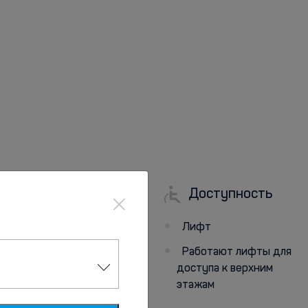
×
Доступность
Парковка
Лифт
Парковка
Работают лифты для
Бесплатная
доступа к верхним
общественная
этажам
парковка поблизости