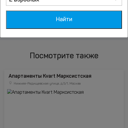
2 взрослых
Балашиха
Найти
Посмотрите также
Апартаменты Kvart Марксистская
Нижняя-Радищевская улица, д.5/1, Москва