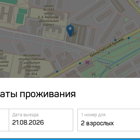
даты проживания
Дата выезда
1 номер для
рты
Метро
2 взрослых
 - 14 км
Коптево - 1.6 км