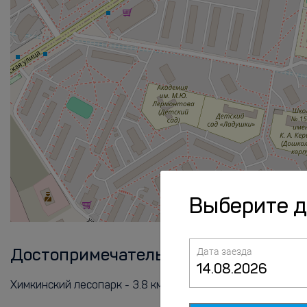
Выберите 
Дата заезда
Достопримечательности
Аэропо
Химкинский лесопарк - 3.8 км
Шереметьево