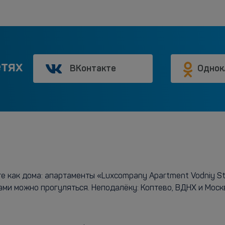
етях
ВКонтакте
Однок
те как дома: апартаменты «Luxcompany Apartment Vodniy S
тами можно прогуляться. Неподалёку: Коптево, ВДНХ и Моск