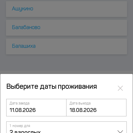
Ашукино
Балабаново
Балашиха
×
Выберите даты проживания
Посмотрите также
Дата заезда
Дата выезда
Апартаменты Kvart Марксистская
Нижняя-Радищевская улица, д.5/1, Москва
1 номер для