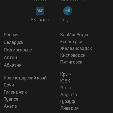
ВКонтакте
Telegram
Россия
КавМинВоды
Ессентуки
Беларусь
Железноводск
Подмосковье
Кисловодск
Алтай
Пятигорск
Абхазия
Крым
Краснодарский край
ЮБК
Сочи
Ялта
Геленджик
Алушта
Туапсе
Гурзуф
Анапа
Ливадия