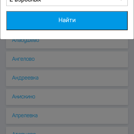
2 взрослых
Найти
Аксиньино
Алабушево
Ангелово
Андреевка
Анискино
Апрелевка