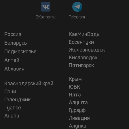
ВКонтакте
Telegram
Россия
КавМинВоды
Ессентуки
Беларусь
Железноводск
Подмосковье
Кисловодск
Алтай
Пятигорск
Абхазия
Крым
Краснодарский край
ЮБК
Сочи
Ялта
Геленджик
Алушта
Туапсе
Гурзуф
Анапа
Ливадия
Алупка