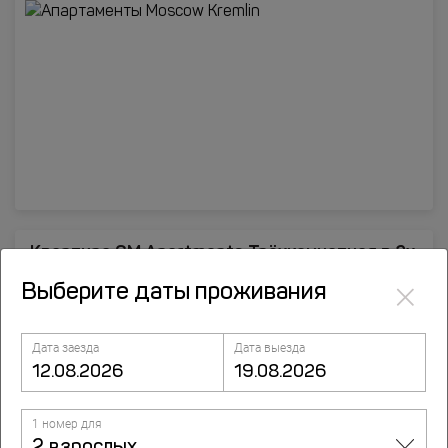
Квартира GM Apartments Трёхкомнатная в 2х
шагах от Кремля
×
Выберите даты проживания
Тверская улица, д.6с5, Москва
Дата заезда
Дата выезда
1 номер для