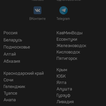
ВКонтакте
Telegram
Россия
КавМинВоды
Ессентуки
Беларусь
Железноводск
Подмосковье
Кисловодск
Алтай
Пятигорск
Абхазия
Крым
Краснодарский край
ЮБК
Сочи
Ялта
Геленджик
Алушта
Туапсе
Гурзуф
Анапа
Ливадия