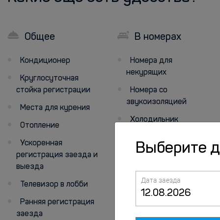
Общее
В номерах
Кондиционер
Номера для
некурящих
Круглосуточная
стойка регистрации
Номера со
звукоизоляцией
Места для курения
Холодильник
Отопление
Семейные номера
Ускоренная
Выберите 
регистрация заезда и
Телевизор
выезда
Москитная сетка
Дата заезда
Телевизор в лобби
Ранняя регистрация
заезда