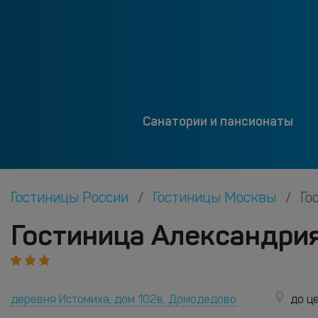
Санатории и пансионаты
Гостиницы России
Гостиницы Москвы
Го
Гостиница Александри
деревня Истомиха, дом 102в, Домодедово
до ц