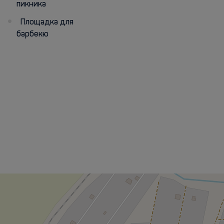
пикника
Площадка для
барбекю