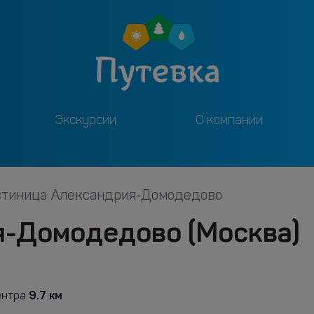
Экскурсии
О компании
стиница Александрия-Домодедово
я-Домодедово (Москва)
9.7 км
ентра