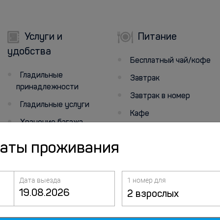
Услуги и
Питание
удобства
Бесплатный чай/кофе
Гладильные
Завтрак
принадлежности
Завтрак в номер
Гладильные услуги
Кафе
Хранение багажа
Ресторан
Утюг
даты проживания
Микроволновая печь
Упакованные ланчи
Дата выезда
1 номер для
2 взрослых