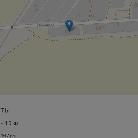
рты
- 4.3 км
19.7 км