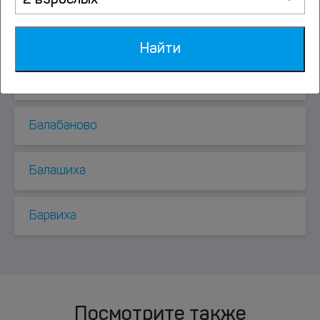
2 взрослых
Афанасовка
Найти
Ашукино
Балабаново
Балашиха
Барвиха
Посмотрите также