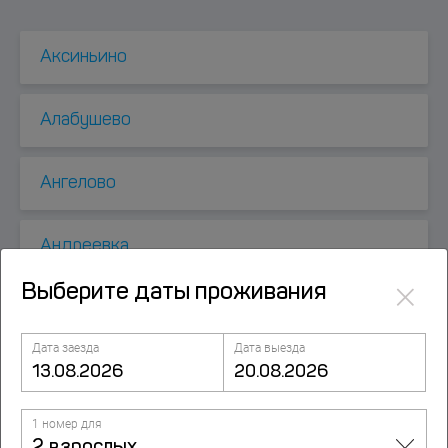
Аксиньино
Алабушево
Ангелово
Андреевка
×
Выберите даты проживания
Анискино
Дата заезда
Дата выезда
Апрелевка
1 номер для
Атепцево