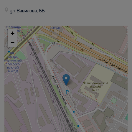
ул. Вавилова, 5Б
+
−