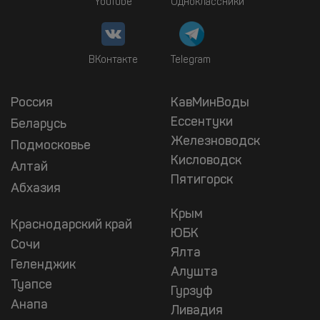
YouTube
Одноклассники
ВКонтакте
Telegram
Россия
КавМинВоды
Ессентуки
Беларусь
Железноводск
Подмосковье
Кисловодск
Алтай
Пятигорск
Абхазия
Крым
Краснодарский край
ЮБК
Сочи
Ялта
Геленджик
Алушта
Туапсе
Гурзуф
Анапа
Ливадия