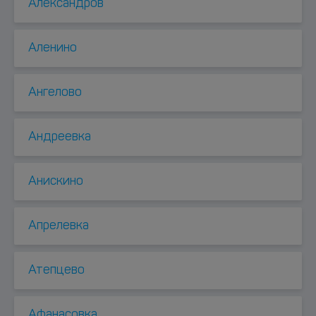
Александров
Аленино
Ангелово
Андреевка
Анискино
Апрелевка
Атепцево
Афанасовка