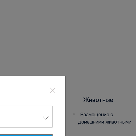
×
Санитарные
Животные
меры
Размещение с
домашними животными
Температурный
контроль для