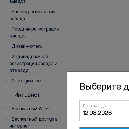
выезда
Ранняя регистрация
заезда
Поздняя регистрация
выезда
Дизайн-отель
Индивидуальная
регистрация заезда и
отъезда
Огнетушитель
Выберите 
Интернет
Персонал
говорит
Дата заезда
Бесплатный Wi-Fi
на русском
Бесплатный доступ в
интернет
на английском