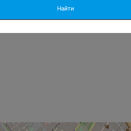
подходит для семей/
Найти
детей