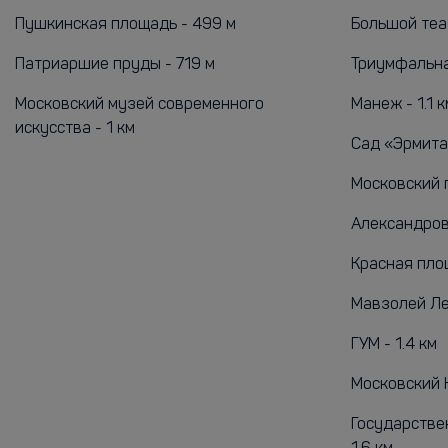
Пушкинская площадь - 499 м
Большой теат
Патриаршие пруды - 719 м
Триумфальна
Московский музей современного
Манеж - 1.1 к
искусства - 1 км
Сад «Эрмитаж
Московский п
Александровс
Красная площ
Мавзолей Лен
ГУМ - 1.4 км
Московский К
Государствен