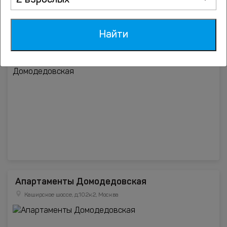
2 взрослых
Апартаменты1 Первый дом от выхода из
метро Домодедовская
Найти
Каширское шоссе, д.108, корп.1, Москва
Апартаменты Домодедовская
Каширское шоссе, д.102к2, Москва