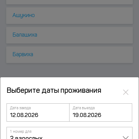
Ашукино
Балашиха
Барвиха
×
Выберите даты проживания
Посмотрите также
Дата заезда
Дата выезда
InnDays Na Domodedovskoj Apartments
Shipilovskiy proyezd, 59/2, Moscow, Москва
1 номер для