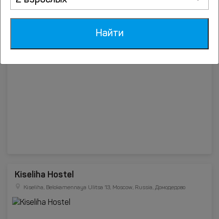
2 взрослых
Мини-отель Eleon Domodedovo
Найти
деревня Новленское 17, Домодедово
Kiseliha Hostel
Kiseliha, Belokamennaya Ulitsa 13, Moscow, Russia, Домодедово