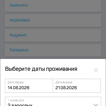
Анискино
Апрелевка
Ашукино
Балашиха
Барвиха
×
Выберите даты проживания
Дата заезда
Дата выезда
Посмотрите также
1 номер для