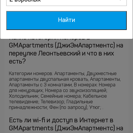
2 взрослых
Ответы на часто задаваемые
Найти
вопросы
Какие категории номеров в
GMApartments (ДжиЭмАпартментс) на
переулке Леонтьевский и что в них
есть?
Категории номеров: Апартаменты, Двухместные
апартаменты двуспальная кровать, Апартаменты,
Апартаменты с 3 комнатами, В номерах: Номера
для некурящих; Номера со звукоизоляцией;
Холодильник; Семейные номера; Кабельное
телевидение; Телевизор; Гладильные
принадлежности; Фен (по запросу); Утюг; .
Есть ли wi-fi и доступ в Интернет в
GMApartments (ДжиЭмАпартментс) на