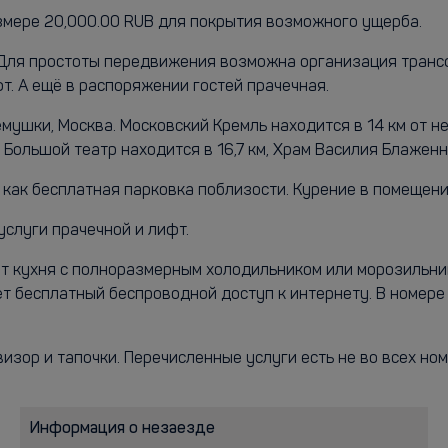
змере 20,000.00 RUB для покрытия возможного ущерба.
i. Для простоты передвижения возможна организация транс
т. А ещё в распоряжении гостей прачечная.
шки, Москва. Московский Кремль находится в 14 км от него
льшой театр находится в 16,7 км, Храм Василия Блаженног
, как бесплатная парковка поблизости. Курение в помещен
услуги прачечной и лифт.
дет кухня с полноразмерным холодильником или морозильн
дет бесплатный беспроводной доступ к интернету. В номере
визор и тапочки. Перечисленные услуги есть не во всех ном
Информация о незаезде