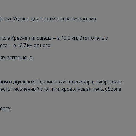
фера. Удобно для гостей с ограниченными
, а Красная площадь — в 16,6 км. Этот отель с
о — в 16,7 км от него.
иях запрещено.
иком и духовкой. Плазменный телевизор c цифровыми
 есть письменный стол и микроволновая печь, уборка
ерах..