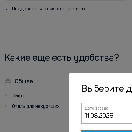
Поддержка карт visa: не указано
Какие еще есть удобства?
Общее
В номерах
Выберите 
Лифт
Номера для
некурящих
Отель для некурящих
Дата заезда
Холодильник
Телевизор