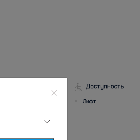
Доступность
Парковка
×
Лифт
Бесплатная парковка
рядом с отелем