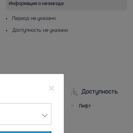
Информация о незаезде
Период: не указано
Доступность: не указано
×
Доступность
Парковка
Лифт
Бесплатная парковка
рядом с отелем