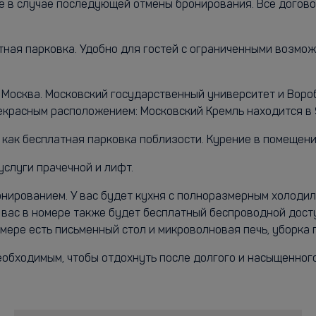
же в случае последующей отмены бронирования. Все дого
ая парковка. Удобно для гостей с ограниченными возможн
, Москва. Московский государственный университет и Воро
красным расположением: Московский Кремль находится в 9,
, как бесплатная парковка поблизости. Курение в помещен
услуги прачечной и лифт.
онированием. У вас будет кухня с полноразмерным холоди
У вас в номере также будет бесплатный беспроводной дост
номере есть письменный стол и микроволновая печь, уборка
необходимым, чтобы отдохнуть после долгого и насыщенног