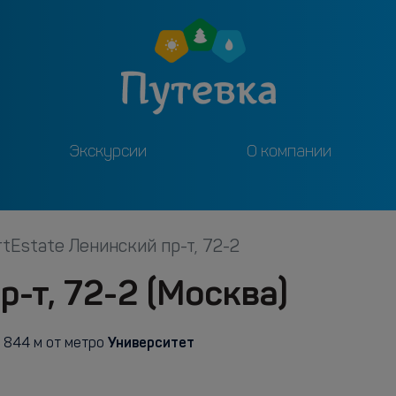
Экскурсии
О компании
rtEstate Ленинский пр-т, 72-2
р-т, 72-2 (Москва)
Университет
844 м от метро