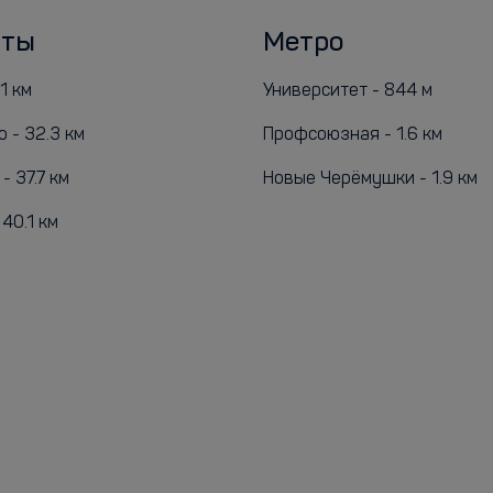
рты
Метро
1 км
Университет - 844 м
 - 32.3 км
Профсоюзная - 1.6 км
 37.7 км
Новые Черёмушки - 1.9 км
40.1 км