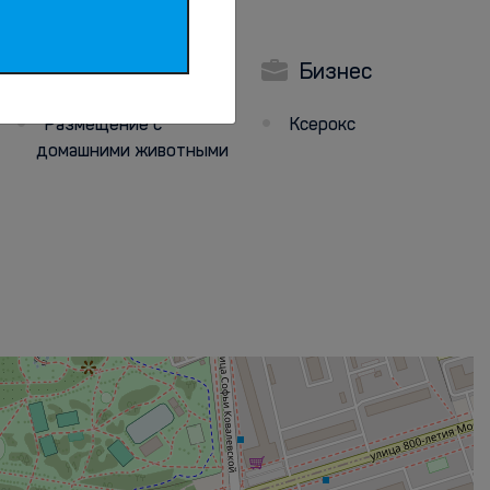
Животные
Бизнес
Размещение с
Ксерокс
домашними животными