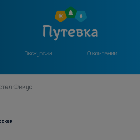
Экскурсии
О компании
стел Фикус
рская