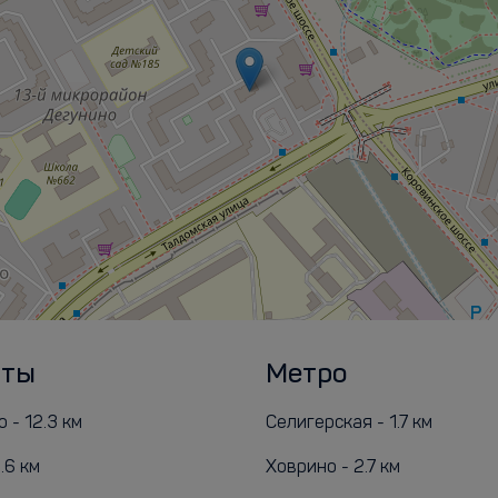
рты
Метро
 - 12.3 км
Селигерская - 1.7 км
.6 км
Ховрино - 2.7 км