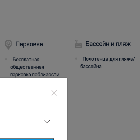
Бассейн и пляж
Парковка
Полотенца для пляжа/
Бесплатная
бассейна
общественная
парковка поблизости
×