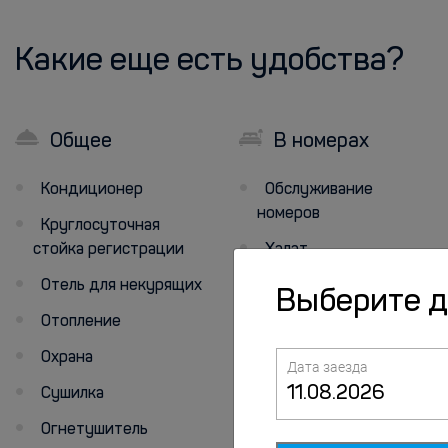
Какие еще есть удобства?
Общее
В номерах
Кондиционер
Обслуживание
номеров
Круглосуточная
стойка регистрации
Халат
Отель для некурящих
Выберите 
Отопление
Охрана
Дата заезда
Сушилка
Огнетушитель