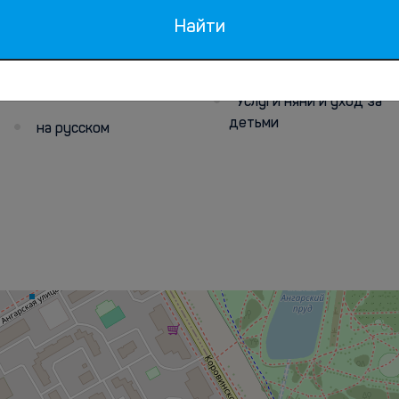
Найти
Персонал
Дети
говорит
Услуги няни и уход за
детьми
на русском