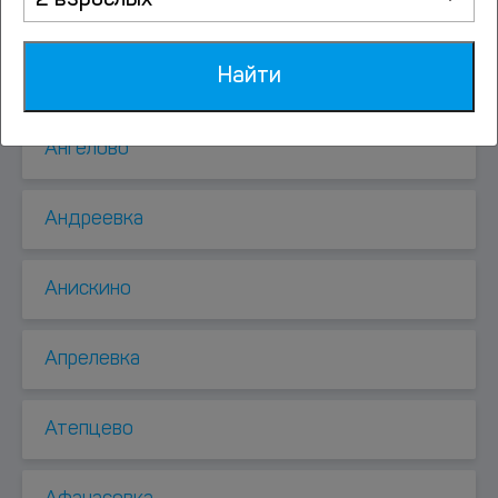
2 взрослых
Алабушево
Найти
Аленино
Ангелово
Андреевка
Анискино
Апрелевка
Атепцево