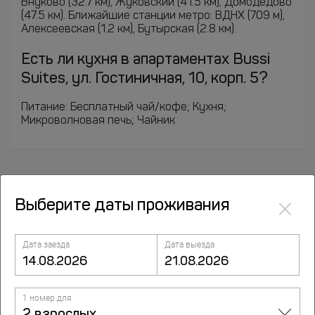
Внуково (32.7 км), Жуковский (41.5 км), Домодедово
(47.5 км). Ближайшие станции метро: ВДНХ (709 м),
Алексеевская (1.2 км), Бутырская (2.8 км).
Есть ли кухня в апартаментах Bussi
Suites, ул. Гостиничная, 10, корп. 5?
Питание: Бесплатный чай/кофе; Кухня;
Микроволновая печь; Чайник
×
Выберите даты проживания
Курорты рядом
Дата заезда
Дата выезда
Аксиньино
1 номер для