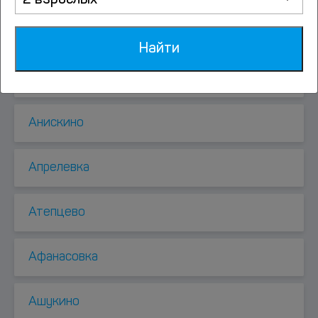
2 взрослых
Ангелово
Найти
Андреевка
Анискино
Апрелевка
Атепцево
Афанасовка
Ашукино