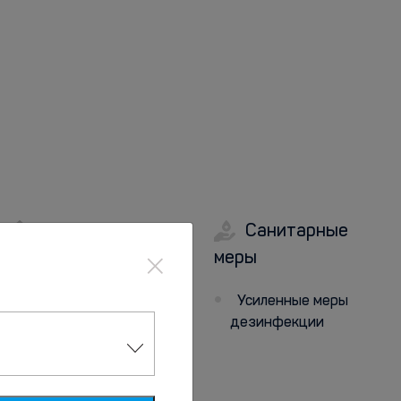
Дети
Санитарные
×
меры
Игровая комната
Усиленные меры
дезинфекции