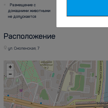
Размещение с
домашними животными
не допускается
Расположение
ул. Смоленская, 7
+
−