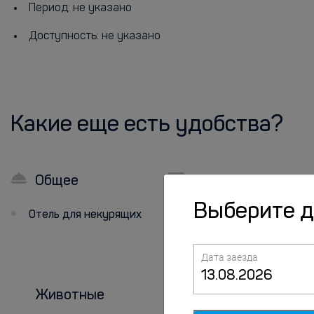
Период: не указано
Доступность: не указано
Какие еще есть удобства?
Общее
Услуги и
удобства
Выберите 
Отель для некурящих
Прачечная
Дата заезда
Химчистка
Животные