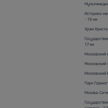
Мультимедиа 
Историко-ме
- 1.6 км
Храм Христа 
Государствен
1.7 км
Московский п
Московский з
Московский К
Парк Горьког
Москва-Сити 
Государстве