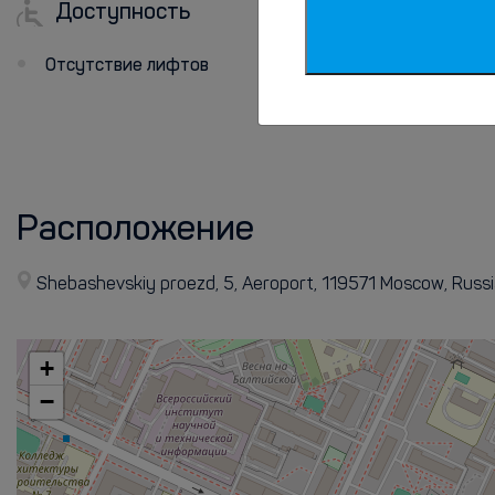
Доступность
Интернет
Отсутствие лифтов
Доступ в интернет
Расположение
Shebashevskiy proezd, 5, Aeroport, 119571 Moscow, Russ
+
−