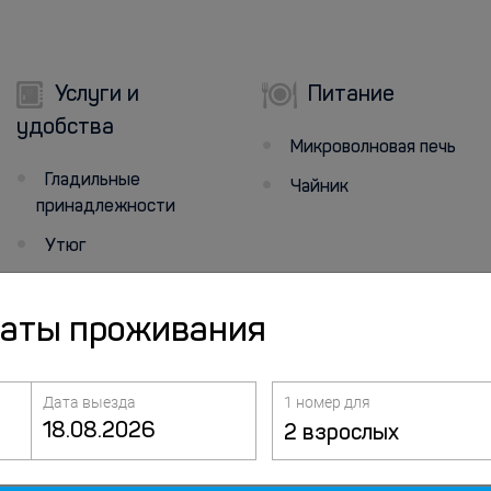
Услуги и
Питание
удобства
Микроволновая печь
Гладильные
Чайник
принадлежности
Утюг
даты проживания
Дата выезда
1 номер для
2 взрослых