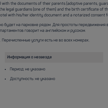
l with the documents of their parents (adoptive parents, guard
he legal guardians (one of them) and the birth certificate of t
hotel with his/her identity document and a notarized consent f
но будет на парковке рядом. Для простоты передвижения 
апартаментов говорит на английском и русском.
. Перечисленные услуги есть не во всех номерах..
Информация о незаезде
Период: не указано
Доступность: не указано