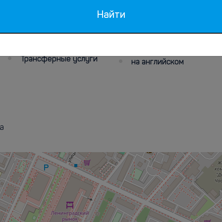
Трансфер
Персонал
Найти
говорит
Трансфер от/до
аэропорта
на русском
Трансферные услуги
на английском
ia