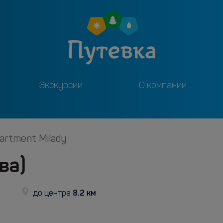
Экскурсии
О компании
artment Milady
ва)
8.2 км
до центра