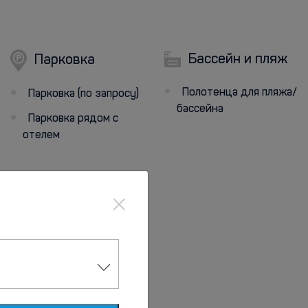
Бассейн и пляж
Парковка
Полотенца для пляжа/
Парковка (по запросу)
бассейна
Парковка рядом с
отелем
×