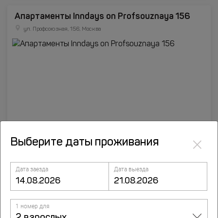
Апартаменты Inndays on Profsouznaya 156
ул. Профсоюзная, 156, Москва
×
Выберите даты проживания
InnDays Belyaevo 24
Дата заезда
Дата выезда
ул. Введенского, 24, стр. 2, Москва
1 номер для