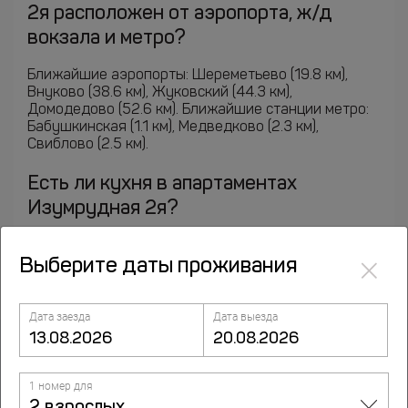
2я расположен от аэропорта, ж/д
вокзала и метро?
Ближайшие аэропорты: Шереметьево (19.8 км),
Внуково (38.6 км), Жуковский (44.3 км),
Домодедово (52.6 км). Ближайшие станции метро:
Бабушкинская (1.1 км), Медведково (2.3 км),
Свиблово (2.5 км).
Есть ли кухня в апартаментах
Изумрудная 2я?
Питание: Кухня; Микроволновая печь;
×
Выберите даты проживания
Дата заезда
Дата выезда
Курорты рядом
1 номер для