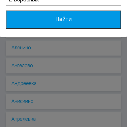
2 взрослых
Аксиньино
Найти
Алабушево
Аленино
Ангелово
Андреевка
Анискино
Апрелевка