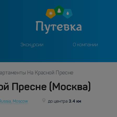
Экскурсии
О компании
артаменты На Красной Пресне
й Пресне (Москва)
3.4 км
Russia, Moscow
до центра