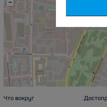
−
Что вокруг
Достоп