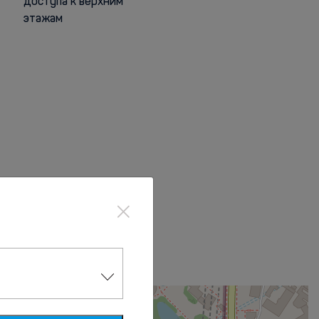
доступа к верхним
этажам
×