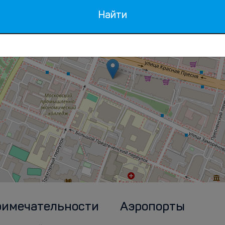
Найти
римечательности
Аэропорты