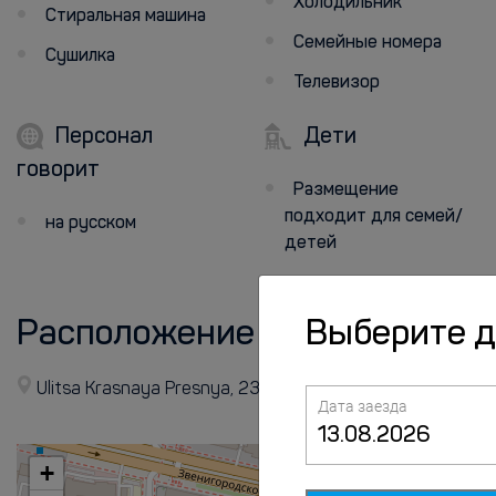
Холодильник
Стиральная машина
Семейные номера
Сушилка
Телевизор
Персонал
Дети
говорит
Размещение
подходит для семей/
на русском
детей
Расположение
Выберите 
Ulitsa Krasnaya Presnya, 23/1A, Moscow, Moscow, Mosco
Дата заезда
+