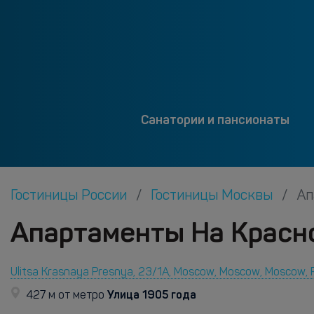
Санатории и пансионаты
Гостиницы России
Гостиницы Москвы
Ап
Апартаменты На Красно
Ulitsa Krasnaya Presnya, 23/1A, Moscow, Moscow, Moscow, 
Улица 1905 года
427 м от метро