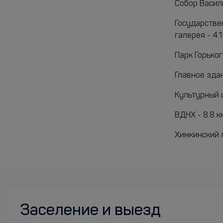
Собор Васили
Государстве
галерея - 4.1
Парк Горьког
Главное здан
Культурный ц
ВДНХ - 8.8 к
Химкинский л
Заселение и выезд