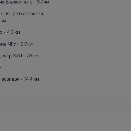
я Блаженного - 3.7 км
нная Третьяковская
 км
о - 4.3 км
ие МГУ - 6.9 км
ентр ЗИЛ - 7.8 км
м
есопарк - 14.4 км