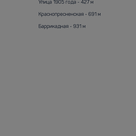
Улица 1905 года - 427 м
Краснопресненская - 691 м
Баррикадная - 931 м