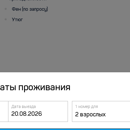
Фен (по запросу)
Утюг
даты проживания
w, Russia, Moscow
Дата выезда
1 номер для
2 взрослых