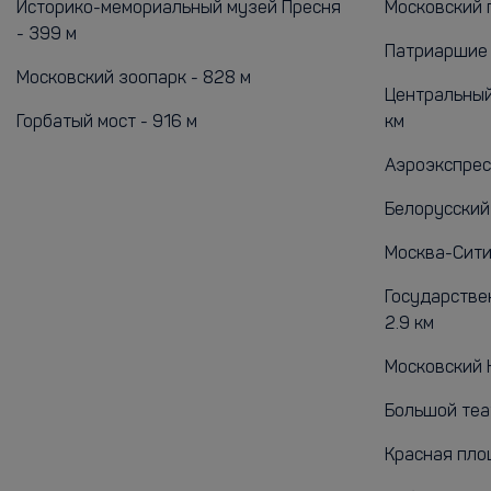
Историко-мемориальный музей Пресня
Московский п
- 399 м
Патриаршие 
Московский зоопарк - 828 м
Центральный
Горбатый мост - 916 м
км
Аэроэкспрес
Белорусский 
Москва-Сити 
Государствен
2.9 км
Московский К
Большой теат
Красная площ