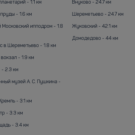
ланетарий - 1.1 км
Внуково - 24.7 км
пруды - 1.6 км
Шереметьево - 24.7 км
 Московский ипподром - 1.8
Жуковский - 42.1 км
Домодедово - 44 км
с в Шереметьево - 1.8 км
вокзал - 1.9 км
- 2.3 км
ный музей А. С. Пушкина -
ремль - 3.1 км
р - 3.3 км
адь - 3.4 км