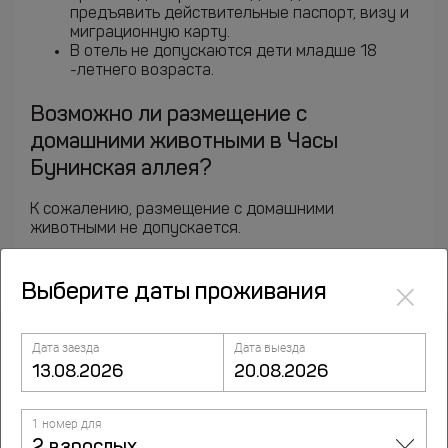
предъявить действительные паспорт, визу и
миграционную карту.
В отель не допускаются дети младше 18
-летнего возраста.
Возможно ли размещение с
домашними животными в Часы
Бунинская аллея?
К сожалению, размещение с домашними
животными не допускается.
×
Выберите даты проживания
Дата заезда
Дата выезда
Курорты рядом
1 номер для