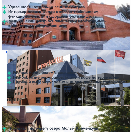
Удаленность от промышленных центров
Интерьер жилого фонда отвечает требованиям
функциональности и оформлен без излишеств
Медицинский центр оснащен всеми необходимыми
кабинетами и оборудованием
Профилей лечения:
7
Крытый бассейн
SPA
Отель ParkCity (ПаркСити)
Нет цен или свободных мест на выбранные даты
Выбрать другой вариант
4.1
139 отзывов
Челябинск
Расположение рядом с сосновым лесом
Разнообразие ресторанов, баров и кафе на территории
Широкий выбор групповых и индивидуальных тренировок
Крытый бассейн
Отель Резиденция 888
Нет цен или свободных мест на выбранные даты
Выбрать другой вариант
4.1
64 отзыва
Челябинск
Находится на берегу озера Малый Кременкуль