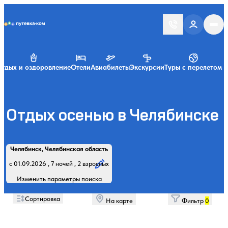
Putevka.com
тдых и оздоровление
Отели
Авиабилеты
Экскурсии
Туры с перелетом
Отдых осенью в Челябинске
Найти
Регион, курорт или название
Профиль лечения:
Отдыхающие:
Дата заезда:
Кол-во ночей:
Челябинск, Челябинская область
Начните вводить название региона, курорта или объекта
с 01.09.2026 , 7 ночей , 2 взрослых
Изменить параметры поиска
Сортировка
На карте
Фильтр
0