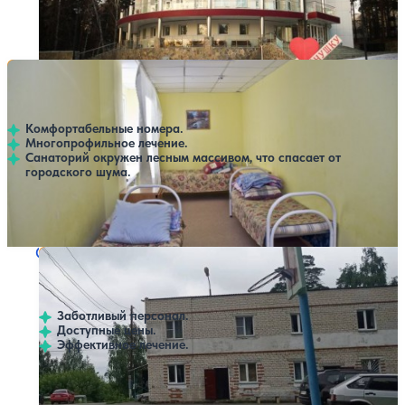
Профилей лечения:
2
Крытый бассейн
SPA
Санаторий Смолино
Нет цен или свободных мест на выбранные даты
Выбрать другой вариант
4.6
31 отзыв
Челябинск
Комфортабельные номера.
Многопрофильное лечение.
Санаторий окружен лесным массивом, что спасает от
городского шума.
Профилей лечения:
4
SPA
Санаторий Голубой мыс
Нет цен или свободных мест на выбранные даты
Выбрать другой вариант
3.8
8 отзывов
Челябинск
Заботливый персонал.
Доступные цены.
Эффективное лечение.
Профилей лечения:
3