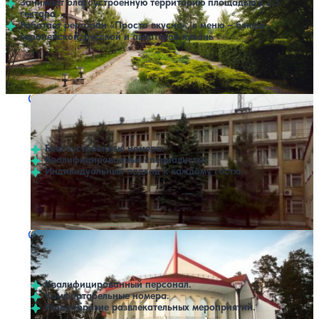
Занимает благоустроенную территорию площадью в 2,5
гектара
Работает ресторан «Просто вкусно», в меню – блюда
европейской, русской и азиатской кухонь
Крытый бассейн
Открытый бассейн
SPA
Санаторий Каштак
Нет цен или свободных мест на выбранные даты
Выбрать другой вариант
4.3
12 отзывов
Челябинск
Благоустроенные номера.
Квалифицированные специалисты.
Индивидуальный подход к каждому гостю.
Профилей лечения:
4
Крытый бассейн
SPA
Санаторий Аленушка
Нет цен или свободных мест на выбранные даты
Выбрать другой вариант
3.9
79 отзывов
Челябинск
Квалифицированный персонал.
Комфортабельные номера.
Разнообразие развлекательных мероприятий.