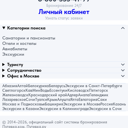
Бронирование 24/7
Личный кабинет
Узнать статус заявки
Категории поиска
Санатории и пансионаты
Отели и хостелы
Авиабилеты
Экскурсии
Туристу
Сотрудничество
Офис в Москве
Абхазия
Алтай
Белокуриха
Беларусь
Экскурсии в Санкт-Петербурге
Светлогорск
КавМинВоды
Ессентуки
Кисловодск
Пятигорск
Железноводск
Краснодарский край
Адлер
Анапа
Геленджик
Лазаревское
Сочи
Туапсе
Крым
Алушта
Ялта
Евпатория
Саки
Москва и Подмосковье
Башкирия
Экскурсии в Москве
Россия
Казань
Экскурсии в Казани
Экскурсии в Калининграде
Экскурсии в Сочи
© 2014–2026, официальный сайт системы бронирования
Путевка.ком, Путевка.ру