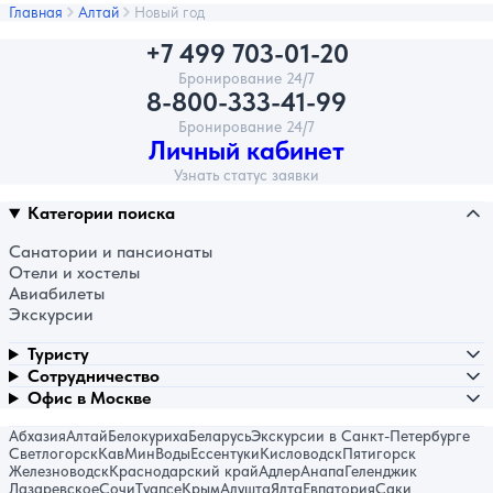
Главная
Алтай
Новый год
+7 499 703-01-20
Бронирование 24/7
8-800-333-41-99
Бронирование 24/7
Личный кабинет
Узнать статус заявки
Категории поиска
Санатории и пансионаты
Отели и хостелы
Авиабилеты
Экскурсии
Туристу
Сотрудничество
Офис в Москве
Абхазия
Алтай
Белокуриха
Беларусь
Экскурсии в Санкт-Петербурге
Светлогорск
КавМинВоды
Ессентуки
Кисловодск
Пятигорск
Железноводск
Краснодарский край
Адлер
Анапа
Геленджик
Лазаревское
Сочи
Туапсе
Крым
Алушта
Ялта
Евпатория
Саки