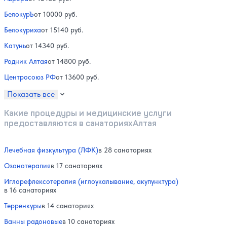
БелокурЪ
от 10000 руб.
Белокуриха
от 15140 руб.
Катунь
от 14340 руб.
Родник Алтая
от 14800 руб.
Центросоюз РФ
от 13600 руб.
Показать все
Какие процедуры и медицинские услуги
предоставляются в санаторияхАлтая
Лечебная физкультура (ЛФК)
в 28 санаториях
Озонотерапия
в 17 санаториях
Иглорефлексотерапия (иглоукалывание, акупунктура)
в 16 санаториях
Терренкуры
в 14 санаториях
Ванны радоновые
в 10 санаториях