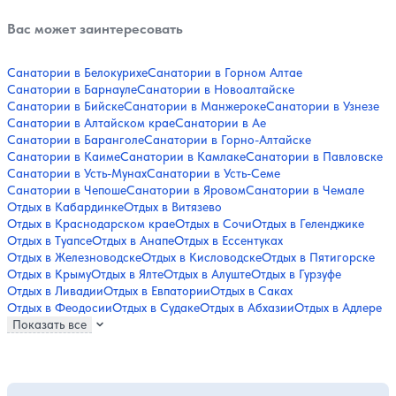
Вас может заинтересовать
Санатории в Белокурихе
Санатории в Горном Алтае
Санатории в Барнауле
Санатории в Новоалтайске
Санатории в Бийске
Санатории в Манжероке
Санатории в Узнезе
Санатории в Алтайском крае
Санатории в Ае
Санатории в Баранголе
Санатории в Горно-Алтайске
Санатории в Каиме
Санатории в Камлаке
Санатории в Павловске
Санатории в Усть-Мунах
Санатории в Усть-Семе
Санатории в Чепоше
Санатории в Яровом
Санатории в Чемале
Отдых в Кабардинке
Отдых в Витязево
Отдых в Краснодарском крае
Отдых в Сочи
Отдых в Геленджике
Отдых в Туапсе
Отдых в Анапе
Отдых в Ессентуках
Отдых в Железноводске
Отдых в Кисловодске
Отдых в Пятигорске
Отдых в Крыму
Отдых в Ялте
Отдых в Алуште
Отдых в Гурзуфе
Отдых в Ливадии
Отдых в Евпатории
Отдых в Саках
Отдых в Феодосии
Отдых в Судаке
Отдых в Абхазии
Отдых в Адлере
Показать все