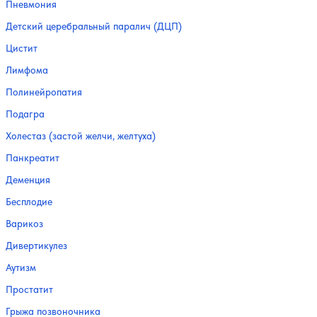
Пневмония
Детский церебральный паралич (ДЦП)
Цистит
Лимфома
Полинейропатия
Подагра
Холестаз (застой желчи, желтуха)
Панкреатит
Деменция
Бесплодие
Варикоз
Дивертикулез
Аутизм
Простатит
Грыжа позвоночника