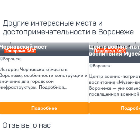
Другие интересные места и
достопримечательности в Воронеже
Чернавский мост
Центр военно-патрио
Чернавский мост
Центр военно-пат
Панорама 360°
Панорама 360°
воспитания Музе
Воронеж
Воронеж
История Чернавского моста в
Воронеже, особенности конструкции и
Центр военно-патрио
значение для городской
воспитания «Музей-ди
инфраструктуры. Подробная
Воронеже — уникальна
информация о старейшей переправе
посвященная военной 
города, фотографии и малоизвестные
Ленинский проспект, 
факты о знаменитом долгострое.
о выставках, экскурси
Подробнее
Подроб
работы.
Отзывы о нас