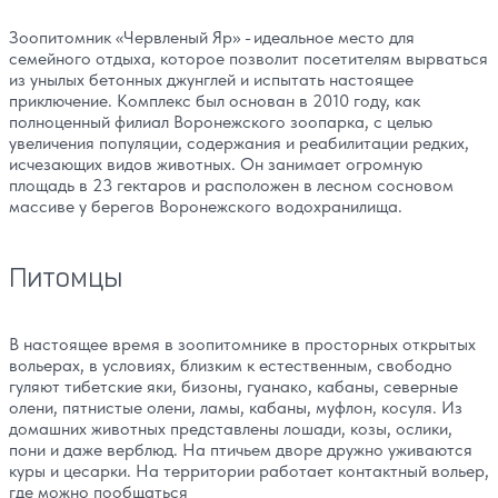
Зоопитомник «Червленый Яр» - идеальное место для
семейного отдыха, которое позволит посетителям вырваться
из унылых бетонных джунглей и испытать настоящее
приключение. Комплекс был основан в 2010 году, как
полноценный филиал Воронежского зоопарка, с целью
увеличения популяции, содержания и реабилитации редких,
исчезающих видов животных. Он занимает огромную
площадь в 23 гектаров и расположен в лесном сосновом
массиве у берегов Воронежского водохранилища.
Питомцы
В настоящее время в зоопитомнике в просторных открытых
вольерах, в условиях, близким к естественным, свободно
гуляют тибетские яки, бизоны, гуанако, кабаны, северные
олени, пятнистые олени, ламы, кабаны, муфлон, косуля. Из
домашних животных представлены лошади, козы, ослики,
пони и даже верблюд. На птичьем дворе дружно уживаются
куры и цесарки. На территории работает контактный вольер,
где можно пообщаться