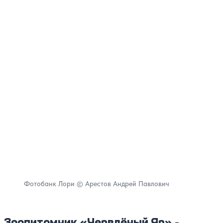
Фотобанк Лори © Арестов Андрей Павлович
Зоопитомник «Червлёный Яр» -