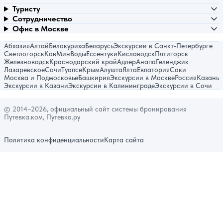
Туристу
Сотрудничество
Офис в Москве
Абхазия
Алтай
Белокуриха
Беларусь
Экскурсии в Санкт-Петербурге
Светлогорск
КавМинВоды
Ессентуки
Кисловодск
Пятигорск
Железноводск
Краснодарский край
Адлер
Анапа
Геленджик
Лазаревское
Сочи
Туапсе
Крым
Алушта
Ялта
Евпатория
Саки
Москва и Подмосковье
Башкирия
Экскурсии в Москве
Россия
Казань
Экскурсии в Казани
Экскурсии в Калининграде
Экскурсии в Сочи
© 2014–2026, официальный сайт системы бронирования
Путевка.ком, Путевка.ру
Политика конфиденциальности
Карта сайта