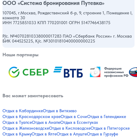
ООО «Система бронирования Путевка»
107045, г.Москва, Рождественский б-р, 9, строение 1, Помещение I,
комната 30
ИНН 7725851033 КПП 770201001 ОГРН 5147746438175
Р/с. №40702810338000017283 ПАО «Сбербанк России» г. Москва
БИК 044525225, К/с. №30101810400000000225
Наши партнеры
Вас может заинтересовать
Отдых в Кабардинке
Отдых в Витязево
Отдых в Краснодарском крае
Отдых в Сочи
Отдых в Геленджике
Отдых в Туапсе
Отдых в Анапе
Отдых в Ессентуках
Отдых в Железноводске
Отдых в Кисловодске
Отдых в Пятигорске
Отдых в Крыму
Отдых в Ялте
Отдых в Алуште
Отдых в Гурзуфе