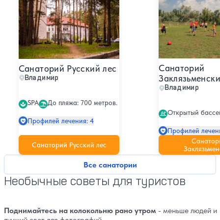
Санаторий
Санаторий Русский лес
Заклязьменск
Владимир
Владимир
SPA
До пляжа: 700 метров.
Открытый бассе
Профилей лечения: 4
Профилей лечени
Санатор
Санаторий Русский лес
Заклязьме
Все санатории
Необычные советы для туристов
Поднимайтесь на колокольню рано утром
- меньше людей и
лучший свет для фотографий.