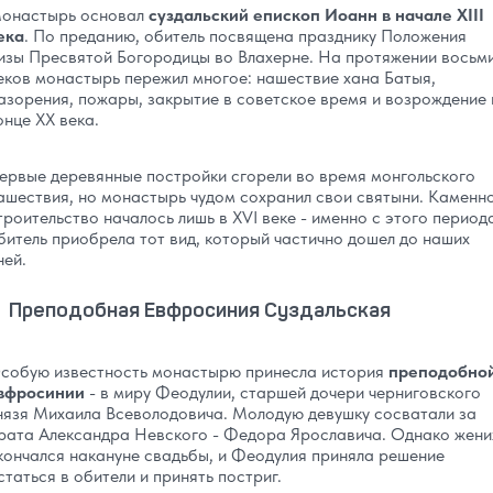
онастырь основал
суздальский епископ Иоанн в начале XIII
ека
. По преданию, обитель посвящена празднику Положения
изы Пресвятой Богородицы во Влахерне. На протяжении восьм
еков монастырь пережил многое: нашествие хана Батыя,
азорения, пожары, закрытие в советское время и возрождение 
онце XX века.
ервые деревянные постройки сгорели во время монгольского
ашествия, но монастырь чудом сохранил свои святыни. Каменн
троительство началось лишь в XVI веке - именно с этого период
битель приобрела тот вид, который частично дошел до наших
ней.
Преподобная Евфросиния Суздальская
собую известность монастырю принесла история
преподобно
вфросинии
- в миру Феодулии, старшей дочери черниговского
нязя Михаила Всеволодовича. Молодую девушку сосватали за
рата Александра Невского - Федора Ярославича. Однако жени
кончался накануне свадьбы, и Феодулия приняла решение
статься в обители и принять постриг.