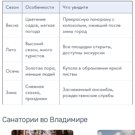
Сезон
Особенности
Что увидите
Цветение
Прекрасную панораму с
Весна
садов, мягкая
колокольни, оживший после
погода
зимы город
Высокий
Все площадки открыты,
Лето
сезон, много
доступны экскурсии
туристов
Золотая пора,
Купола в обрамлении яркой
Осень
меньше людей
листвы
Снежная
Заснеженный ансамбль,
Зима
сказка,
рождественские службы
праздники
Санатории во Владимире
Санаторий Русский лес
Санаторий Закл