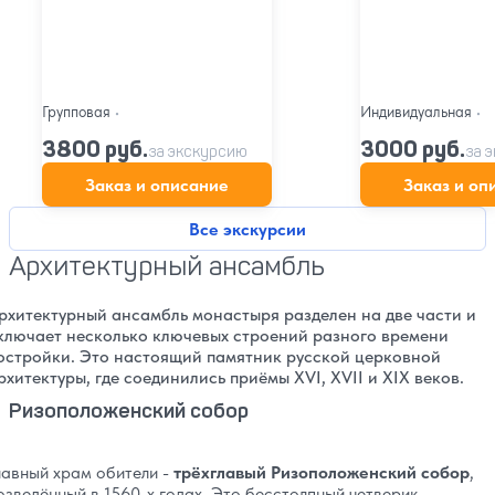
Групповая
•
Индивидуальная
•
3800 руб.
3000 руб.
за экскурсию
за 
Заказ и описание
Заказ и оп
Все экскурсии
Архитектурный ансамбль
рхитектурный ансамбль монастыря разделен на две части и
ключает несколько ключевых строений разного времени
остройки. Это настоящий памятник русской церковной
рхитектуры, где соединились приёмы XVI, XVII и XIX веков.
Ризоположенский собор
лавный храм обители -
трёхглавый Ризоположенский собор
,
озведённый в 1560-х годах. Это бесстолпный четверик,