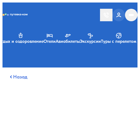
Putevka.com
тдых и оздоровление
Отели
Авиабилеты
Экскурсии
Туры с перелетом
Назад