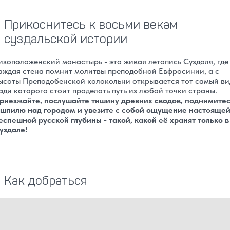
Прикоснитесь к восьми векам
суздальской истории
изоположенский монастырь - это живая летопись Суздаля, где
аждая стена помнит молитвы преподобной Евфросинии, а с
ысоты Преподобенской колокольни открывается тот самый ви
ади которого стоит проделать путь из любой точки страны.
риезжайте, послушайте тишину древних сводов, поднимите
 шпилю над городом и увезите с собой ощущение настоящей
еспешной русской глубины - такой, какой её хранят только в
уздале!
Как добраться