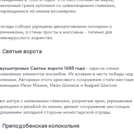
венчанный тремя куполами со шлемовидными главками,
пирающимися на низкие восьмерики.
асады собора украшены декоративными оконцами и
аличниками, а стены просты и массивны - типично для
ревнерусского зодчества.
Святые ворота
вухшатровые Святые ворота 1688 года
- один из самых
знаваемых элементов ансамбля. Их возвели в честь победы над
оляками. Авторами этого красивого сооружения стали местные
аменщики Иван Мамин, Иван Шмаков и Андрей Шигоня.
ва шатра с маленькими главками, узорчатые арки, украшенные
зразцами и резьбой по камню, делают сооружение настоящим
крашением западной стороны монастырской ограды.
Преподобенская колокольня