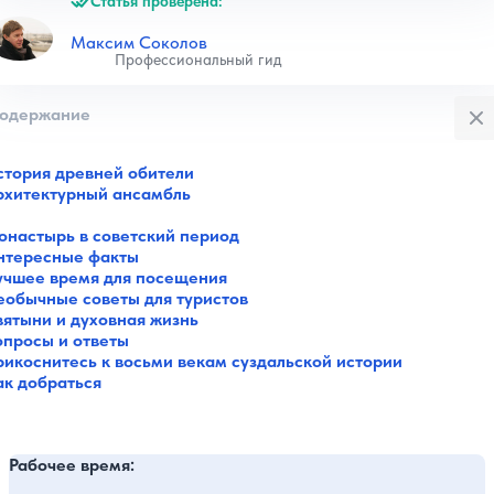
Статья проверена:
Максим Соколов
Профессиональный гид
Закры
одержание
стория древней обители
рхитектурный ансамбль
онастырь в советский период
нтересные факты
учшее время для посещения
еобычные советы для туристов
вятыни и духовная жизнь
опросы и ответы
рикоснитесь к восьми векам суздальской истории
ак добраться
Рабочее время: