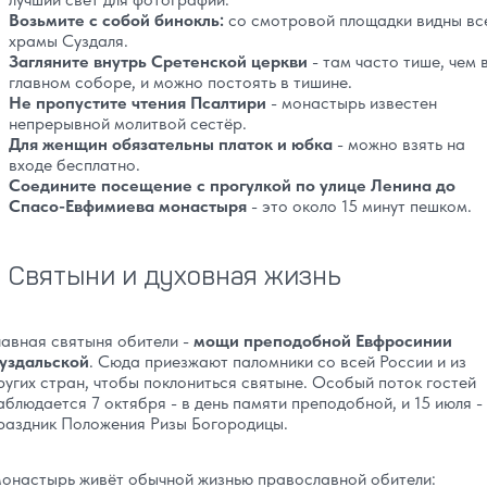
Возьмите с собой бинокль:
со смотровой площадки видны вс
храмы Суздаля.
Загляните внутрь Сретенской церкви
- там часто тише, чем 
главном соборе, и можно постоять в тишине.
Не пропустите чтения Псалтири
- монастырь известен
непрерывной молитвой сестёр.
Для женщин обязательны платок и юбка
- можно взять на
входе бесплатно.
Соедините посещение с прогулкой по улице Ленина до
Спасо-Евфимиева монастыря
- это около 15 минут пешком.
Святыни и духовная жизнь
лавная святыня обители -
мощи преподобной Евфросинии
уздальской
. Сюда приезжают паломники со всей России и из
ругих стран, чтобы поклониться святыне. Особый поток гостей
аблюдается 7 октября - в день памяти преподобной, и 15 июля -
раздник Положения Ризы Богородицы.
онастырь живёт обычной жизнью православной обители: