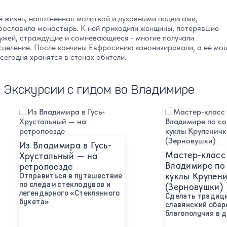
ё жизнь, наполненная молитвой и духовными подвигами,
рославила монастырь. К ней приходили женщины, потерявшие
ужей, страждущие и сомневающиеся - многие получали
сцеление. После кончины Евфросинию канонизировали, а её мо
 сегодня хранятся в стенах обители.
Экскурсии с гидом во Владимире
Подробнее
Подробнее
Из Владимира в Гусь-
Мастер-класс
Хрустальный — на
Владимире по
ретропоезде
куклы Крупен
Отправиться в путешествие
по следам стеклодувов и
(Зерновушки)
легендарного «Стеклянного
Сделать традиц
букета»
славянский обер
благополучия в 