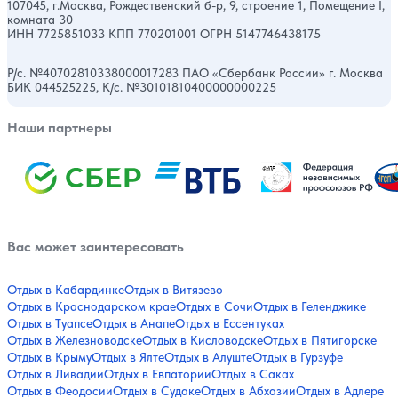
107045, г.Москва, Рождественский б-р, 9, строение 1, Помещение I,
комната 30
ИНН 7725851033 КПП 770201001 ОГРН 5147746438175
Р/с. №40702810338000017283 ПАО «Сбербанк России» г. Москва
БИК 044525225, К/с. №30101810400000000225
Наши партнеры
Вас может заинтересовать
Отдых в Кабардинке
Отдых в Витязево
Отдых в Краснодарском крае
Отдых в Сочи
Отдых в Геленджике
Отдых в Туапсе
Отдых в Анапе
Отдых в Ессентуках
Отдых в Железноводске
Отдых в Кисловодске
Отдых в Пятигорске
Отдых в Крыму
Отдых в Ялте
Отдых в Алуште
Отдых в Гурзуфе
Отдых в Ливадии
Отдых в Евпатории
Отдых в Саках
Отдых в Феодосии
Отдых в Судаке
Отдых в Абхазии
Отдых в Адлере