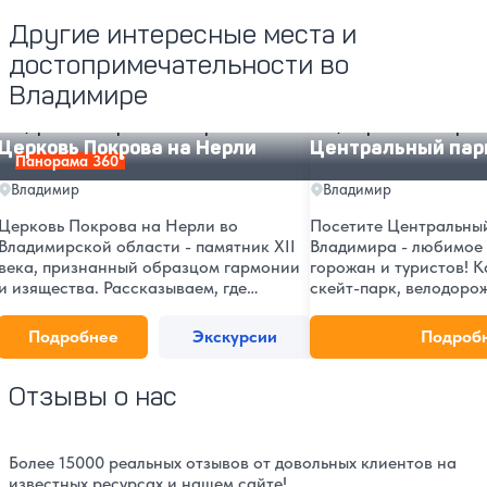
Другие интересные места и
достопримечательности во
Владимире
Церковь Покрова на Нерли
Центральный парк Вл
Церковь Покрова на Нерли
Центральный пар
Панорама 360°
Владимир
Владимир
Церковь Покрова на Нерли во
Посетите Центральны
Владимирской области - памятник XII
Владимира - любимое 
века, признанный образцом гармонии
горожан и туристов! К
и изящества. Рассказываем, где
скейт-парк, велодорож
находится храм, кто и когда его
регулярные мероприят
построил, как добраться, чем он
расположение в центр
Подробнее
Экскурсии
Подроб
знаменит и что стоит увидеть во время
доступные цены.
поездки.
Отзывы о нас
Более 15000 реальных отзывов от довольных клиентов на
известных ресурсах и нашем сайте!