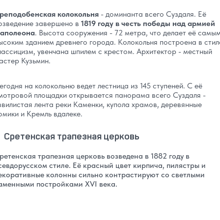
реподобенская колокольня
- доминанта всего Суздаля. Её
озведение завершено в
1819 году в честь победы над армией
аполеона
. Высота сооружения - 72 метра, что делает её самы
ысоким зданием древнего города. Колокольня построена в стил
лассицизм, увенчана шпилем с крестом. Архитектор - местный
астер Кузьмин.
егодня на колокольню ведет лестница из 145 ступеней. С её
мотровой площадки открывается панорама всего Суздаля -
звилистая лента реки Каменки, купола храмов, деревянные
омики и Кремль вдалеке.
Сретенская трапезная церковь
ретенская трапезная церковь возведена в 1882 году в
севдорусском стиле. Её красный цвет кирпича, пилястры и
екоративные колонны сильно контрастируют со светлыми
аменными постройками XVI века.