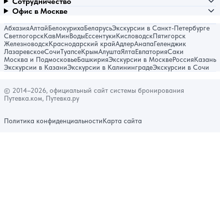
Сотрудничество
Офис в Москве
Абхазия
Алтай
Белокуриха
Беларусь
Экскурсии в Санкт-Петербурге
Светлогорск
КавМинВоды
Ессентуки
Кисловодск
Пятигорск
Железноводск
Краснодарский край
Адлер
Анапа
Геленджик
Лазаревское
Сочи
Туапсе
Крым
Алушта
Ялта
Евпатория
Саки
Москва и Подмосковье
Башкирия
Экскурсии в Москве
Россия
Казань
Экскурсии в Казани
Экскурсии в Калининграде
Экскурсии в Сочи
© 2014–2026, официальный сайт системы бронирования
Путевка.ком, Путевка.ру
Политика конфиденциальности
Карта сайта