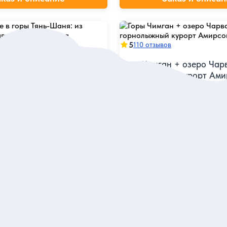
5
110 отзывов
 в горы Тянь-Шаня: из
Горы Чимган + озеро Чар
 авто бизнес-класса
горнолыжный курорт Ами
 величественными горами и
Из Ташкента — по главным п
дохранилищем за 1 день
достопримечательностям Запа
Шаня
я
Индивидуальная
120 дол.
кскурсию
за экскурсию
аказ и описание
Заказ и описан
5
82 отзыва