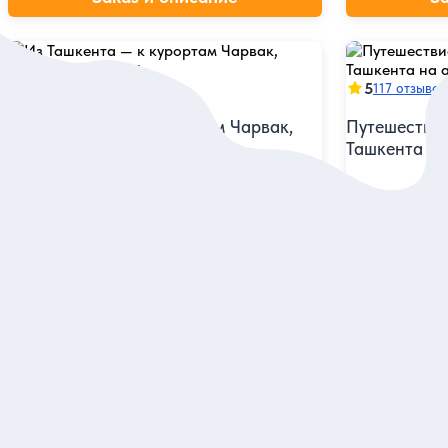
5
5
130 отзывов
117 отзывов
Из Ташкента — к курортам Чарвак,
Путешествие
Чимган и Амирсой
Ташкента на
Увидеть бирюзовое водохранилище
Полюбоваться
и покататься в горах на канатке
Чарвакским во
Индивидуальная
Индивидуальна
132 дол.
133 дол.
за экскурсию
за э
Заказ и описание
З
5
83 отзыва
5
105 отзывов