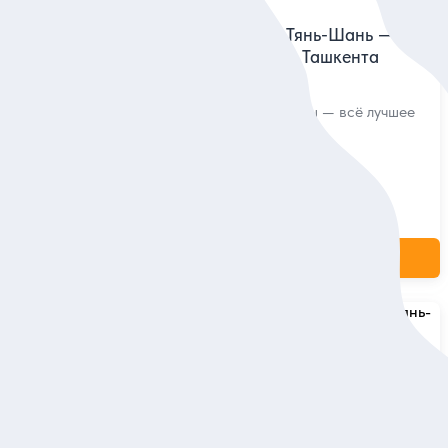
-шаньским
Институт Солнца и Тянь-Шань —
на электромобиле из Ташкента
 и
Геокомплекс, канатки, горы — всё лучшее
идетелями
вокруг столицы
Индивидуальная
185 дол.
за экскурсию
ие
Заказ и описание
5
40 отзывов
ор на
От Института Солнца к вершинам
а
Тянь-Шаня — из Ташкента на
электромобиле