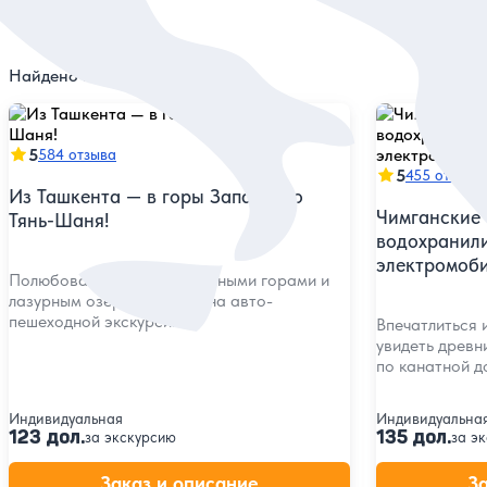
Найдено
45
экскурсий
5
584 отзыва
5
455 отзыво
Из Ташкента — в горы Западного
Чимганские 
Тянь-Шаня!
водохранили
электромоб
Полюбоваться величественными горами и
лазурным озером Чарвак на авто-
пешеходной экскурсии
Впечатлиться 
увидеть древн
по канатной д
Индивидуальная
Индивидуальна
123 дол.
135 дол.
за экскурсию
за э
Заказ и описание
З