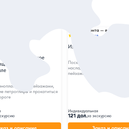
5
298 отзывов
Из Ташкента — в горы Чи
в
горы и Чарвакское
Посетить местную Швейцарию
ще за 1 день на
насладиться захватывающими
иле
пейзажами
инопланетными пейзажами,
ие петроглифы и прокатиться
ороге
я
Индивидуальная
121 дол.
кскурсию
за экскурсию
аказ и описание
Заказ и описан