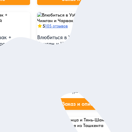
5
105 отзывов
вак +
Влюбиться в Узбекистан: Амирсай,
рсой
Чимган и Чарвак за 1 день — из
Ташкента
риродным
дного Тянь-
Провести день среди гор, бирюзового
озера и древних чинар
Индивидуальная
147 дол.
за экскурсию
ие
Заказ и описание
5
70 отзывов