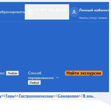
+7 499 703-01-20
Личный кабинет
забронировать
Бронирование 24/7
Узнать статус заявки
Найти экскурсии
ол:
Способ
передвижения:
у
Горы
Гастрономические
Самарканд
В январе
94
86
65
63
54