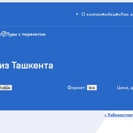
О компании
Акции
Как 
и
Туры с перелетом
 из Ташкента
Формат:
Цена, д
ектура
В октябре
В декабре
Бухара
По Узбекистан
232
191
125
99
 искусство
Все категории и места
20