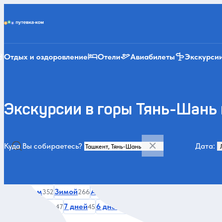
Putevka.com
Отдых и оздоровление
Отели
Авиабилеты
Экскурси
Экскурсии в горы Тянь-Шань
Куда Вы собираетесь?
Дата:
Категории и места
Все
Летом
Зимой
Авторские туры
История и архит
352
266
249
На Рождество
7 дней
6 дней
5 дней
Парки
Музеи и
47
45
43
29
27