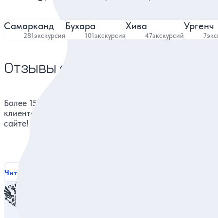
Самарканд
Бухара
Хива
Ургенч
281
экскурсия
101
экскурсия
47
экскурсий
7
экс
Отзывы о нас
Более 15000 реальных отзывов от довольных
клиентов на известных ресурсах и нашем
сайте!
Читать все отзывы