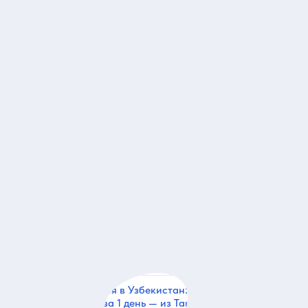
род
27
Телебашня
10
Институт Солнца
17
«Ташкент-сити»
7
26
Алина
04.08.2
Нам очень понравился тур! Всё было отлично
организовано, а наш гид Сарвар был очень
дружелюбным, интересным и внимательным. Спасибо 
отличную экскурсию, обязательно будем рекомендова
Вас☺️
Влюбиться в Узбекистан: Амирсай, Чимган и
т
Чарвак за 1 день — из Ташкента