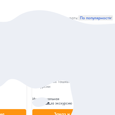
Сортировать:
По популярности
мгана!
5
278 отзывов
Чимган, курорт Амирсай, Чарвакское
 и
водохранилище и другие красоты
 дух
Западного Тянь-Шаня
Полюбоваться великолепными пейзажами в
окрестностях Ташкента на автопешеходной
экскурсии
Индивидуальная
120 дол.
за экскурсию
ие
Заказ и описание