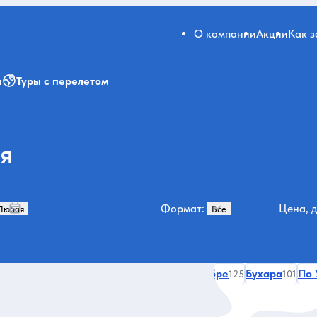
О компании
Акции
Как 
и
Туры с перелетом
ня
Формат:
Цена, д
ия и архитектура
В октябре
В декабре
Бухара
По 
232
191
125
101
ки
Все категории и места
27