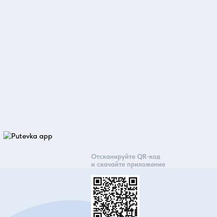
ООО «Система брониров
107045, г.Москва, Рождественски
ИНН 7725851033 КПП 77020100
Р/с. №40702810338000017283 П
БИК 044525225, К/с. №3010181
Отсканируйте QR-код
и скачайте приложение