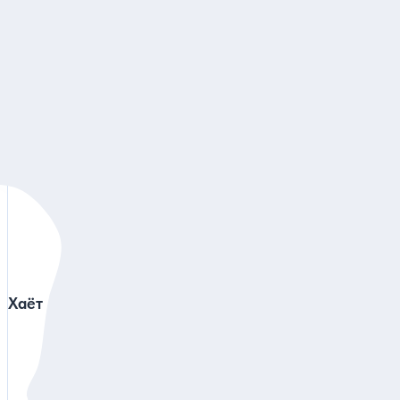
Узбекская Швейцария: из Ташкента в Заамински
национальный парк в мини-группе
Наши гиды в Ташкенте
Хаёт
Зарина
4.92
831 отзыв