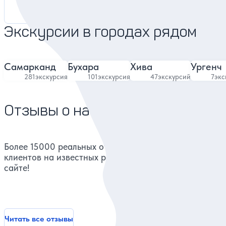
Экскурсии в городах рядом
Самарканд
Бухара
Хива
Ургенч
281
экскурсия
101
экскурсия
47
экскурсий
7
экс
Отзывы о нас
Более 15000 реальных отзывов от довольных
клиентов на известных ресурсах и нашем
сайте!
Читать все отзывы