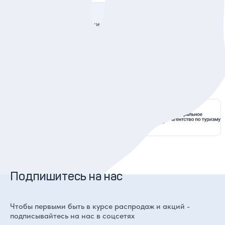
ания Путевка»
й б-р, 9, строение 1, Помещение I, комната 30
1 ОГРН 5147746438175
АО «Сбербанк России» г. Москва
0400000000225
Подпишитесь на нас
Чтобы первыми быть в курсе распродаж и акций -
подписывайтесь на нас в соцсетях