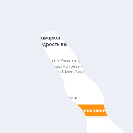
0
0 отзывов
 Ташкента в
Самарканд и Бухара: блеск Востока и
Конигил
мудрость веков (индивидуальный тур)
овления
Пройти по Регистану, узнать тайны Биби-
отреть
Ханум, рассмотреть мавзолеи Саманидов,
Гур-Эмир и Шахи-Зинда
Тур
299 дол.
за одного
ие
Заказ и описание