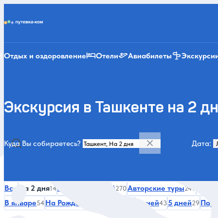
Putevka.com
Отдых и оздоровление
Отели
Авиабилеты
Экскурси
Экскурсия в Ташкенте на 2 д
Куда Вы собираетесь?
Дата:
Категории и места
Все
На 2 дня
Летом
Зимой
Авторские туры
Истор
14
352
270
249
В январе
На Рождество
7 дней
6 дней
5 дней
Пар
54
47
45
43
29