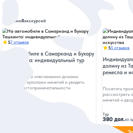
Найдено
8
экскурсий
5
7 отзывов
5
5 отзывов
На автомобиле в Самарканд и Бухару
Индивидуал
из Ташкента: индивидуальный тур
долину из Т
ремесла и и
Полюбоваться «песчаными» домами
и голубыми куполами мечетей и увидеть
главные достопримечательности
Посетить прои
рассмотреть о
мечетей и дво
Тур
Тур
630 дол.
380 дол.
за тур
за о
Заказ и описание
З