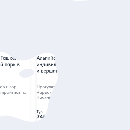
Сортировать:
По популярности
5
5 отзывов
 Ташкента в
Альпийские пейзажи в Узбекистане:
й парк в
индивидуальный тур в парк «Заамин»
и вершины Тянь-Шаня
ов и гор,
Прогуляться по хвойным лесам, посетить
и пройтись по
Чарвакское водохранилище и увидеть
Чимган
Тур
745 дол.
за тур
ие
Заказ и описание