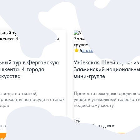
5
5 отзывов
ьный тур в Ферганскую
Узбекская Швейцария: из
ашкента: 4 города
Зааминский национальны
скусства
мини-группе
зводство тканей,
Провести выходные среди лес
рнаменты на посуде и стенах
увидеть уникальный телескоп 
рцов
подвесному мосту
Тур
195 дол.
дного
за одного
аказ и описание
Заказ и описан