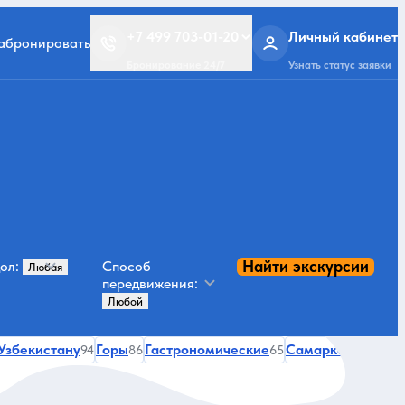
+7 499 703-01-20
Личный кабинет
забронировать
Бронирование 24/7
Узнать статус заявки
Найти экскурсии
ол:
Способ
передвижения:
Узбекистану
Горы
Гастрономические
Самарканд
94
86
65
64