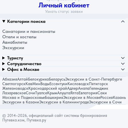
Личный кабинет
Узнать статус заявки
Категории поиска
Санатории и пансионаты
Отели и хостелы
Авиабилеты
Экскурсии
Туристу
Сотрудничество
Офис в Москве
Абхазия
Алтай
Белокуриха
Беларусь
Экскурсии в Санкт-Петербурге
Светлогорск
КавМинВоды
Ессентуки
Кисловодск
Пятигорск
Железноводск
Краснодарский край
Адлер
Анапа
Геленджик
Лазаревское
Сочи
Туапсе
Крым
Алушта
Ялта
Евпатория
Саки
Москва и Подмосковье
Башкирия
Экскурсии в Москве
Россия
Казань
Экскурсии в Казани
Экскурсии в Калининграде
Экскурсии в Сочи
© 2014–2026, официальный сайт системы бронирования
Путевка.ком, Путевка.ру