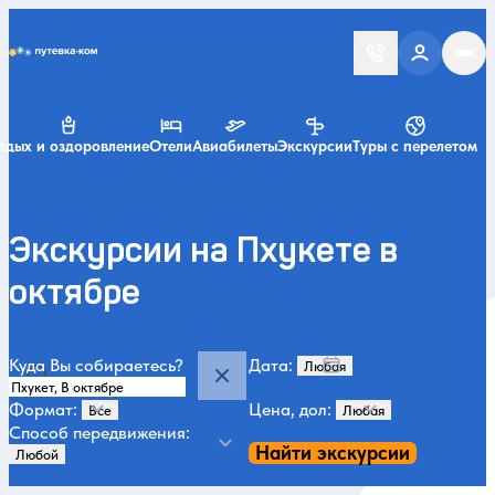
Putevka.com
тдых и оздоровление
Отели
Авиабилеты
Экскурсии
Туры с перелетом
Экскурсии на Пхукете в
октябре
Куда Вы собираетесь?
Дата:
Формат:
Цена, дол:
Способ передвижения:
Найти экскурсии