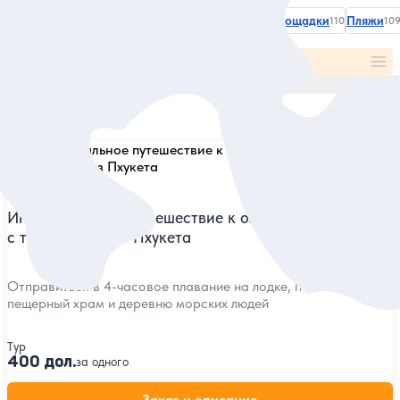
Категории и места
Все
В октябре
Летом
Зимой
Смотровые площадки
Пляжи
3
246
197
110
10
Все категории и места
По популярности
Найдено
3
экскурсий
5
1 отзыв
Индивидуальное путешествие к озеру духов Чео Лан
с трансфером из Пхукета
Отправиться в 4-часовое плавание на лодке, посетить
пещерный храм и деревню морских людей
Тур
400 дол.
за одного
Заказ и описание