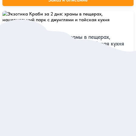
0
0 отзывов
Экзотика Краби за 2 дня: храмы в пещерах,
национальный парк с джунглями и тайская кухня
Прокатиться на традиционной лодке, обновиться в горячих
источниках и прогуляться в королевском саду
Тур
320 дол.
за одного
Заказ и описание
0
0 отзывов