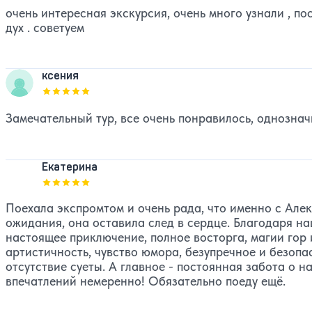
очень интересная экскурсия, очень много узнали , п
дух . советуем
ксения
Оценка, количество звезд:
5
Замечательный тур, все очень понравилось, однознач
Екатерина
Оценка, количество звезд:
5
Поехала экспромтом и очень рада, что именно с Але
ожидания, она оставила след в сердце. Благодаря н
настоящее приключение, полное восторга, магии гор 
артистичность, чувство юмора, безупречное и безопа
отсутствие суеты. А главное - постоянная забота о 
впечатлений немеренно! Обязательно поеду ещё.