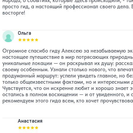
народа, о событиях, которые здесь происходили, - та
просто гид, а настоящий профессионал своего дела. 
восторге!
Ольга
Оценка, количество звезд:
5
Огромное спасибо гиду Алексею за незабываемую эк
настоящее путешествие в мир потрясающих природных
уникальные локации — он раскрывал их душу: расска
своему особенным. Узнали столько нового, что впеча
продуманный маршрут: успели увидеть главное, но бе
только общеизвестными фактами, но и интересными д
Чувствуется, что он искренне любит и хорошо знает 
остались в полном восхищении — и от увиденного, и
рекомендуем этого гида всем, кто хочет прочувство
Анастасия
Оценка, количество звезд:
5