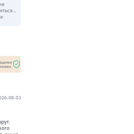
не
иться
ой, но и
оты с
 нас
ившими
иками.
026-08-03
рут.
кого