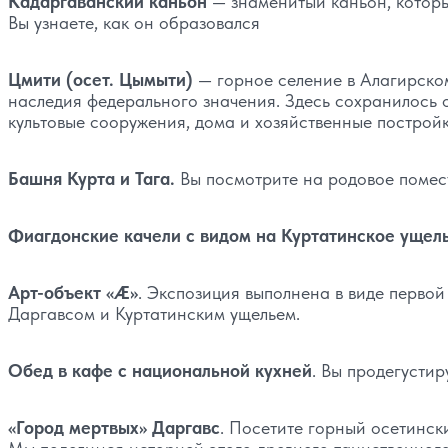
Кадаргаванский каньон
— знаменитый каньон, которы
Вы узнаете, как он образовался
Цмити (осет. Цымыти)
— горное селение в Алагирском
наследия федерального значения. Здесь сохранилось 
культовые сооружения, дома и хозяйственные постройк
Башня Курта и Тага.
Вы посмотрите на родовое помес
Фиагдонские качели с видом на Куртатинское ущел
Арт-объект «Æ»
. Экспозиция выполнена в виде первой
Даргавсом и Куртатинским ущельем.
Обед в кафе с национальной кухней
. Вы продегусти
«Город мертвых» Даргавс
. Посетите горный осетинск