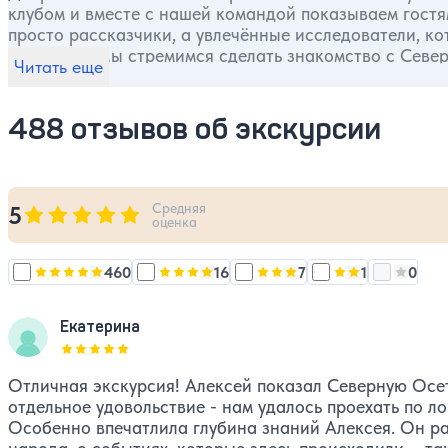
клубом и вместе с нашей командой показываем гостя
просто рассказчики, а увлечённые исследователи, ко
знаниями. Мы стремимся сделать знакомство с Северным Кавказом доступным, интересным и по-настоящему
Читать еще
увлекательным. Наши экскурсии — это живой диалог, 
глубже понимают историю, культуру и традиции реги
рассказами о людях и событиях, которые сформировали Кавказ. Мы не проводим шаблонн
488 отзывов об экскурсии
интересы гостей, гибко подстраиваем маршрут и уде
каждая поездка — это возможность подарить яркие э
Средняя
5
Оценка, количество звезд:
5
оценка
460
16
7
1
0
Оценка, количество звезд:
Оценка, количество звезд:
5
Оценка, количество звезд
Оценка, количе
4
Оценка,
Екатерина
Оценка, количество звезд:
5
Отличная экскурсия! Алексей показал Северную Осети
отдельное удовольствие - нам удалось проехать по л
Особенно впечатлила глубина знаний Алексея. Он ра