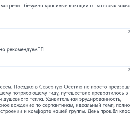
осмотрели . безумно красивые локации от которых захв
2
но рекомендуем👍🏼
2
ксеем. Поездка в Северную Осетию не просто превзош
ашему потрясающему гиду, путешествие превратилось в
и душевного тепла. Удивительная эрудированность,
сное вождение по серпантинам, идеальный темп, полн
настроении и комфорте нашей группы. День прошёл клас