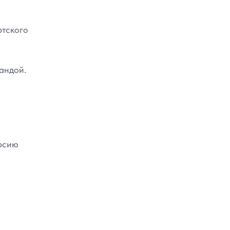
ртского
андой.
урсию