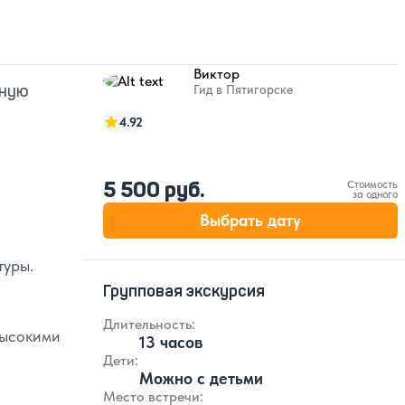
Виктор
рную
Гид в Пятигорске
4.92
,
5 500 руб.
Стоимость
за одного
Выбрать дату
туры.
Групповая экскурсия
Длительность:
высокими
13 часов
Дети:
Можно с детьми
Место встречи: