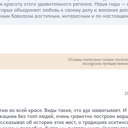
м красоту этого удивительного региона. Наши гиды — 
торых объединяет любовь к своему делу и желание дел
благодаря которому гости не только любуются природ
она. Особенно нам нравится сочетать природные крас
ые туры: учитываем
ляем большое внимание безопасности и комфорту. Для
моции и вдохновить на новые путешествия.
Отзывы написаны только посет
экскурсию путешественн
:
ство звезд:
 количество звезд:
3
2
1
2
ю во всей красе. Виды такие, что дух захватывает. И
окациям без толп людей, очень грамотно построен марш
ссказывал об истории этих мест, о традициях осетинс