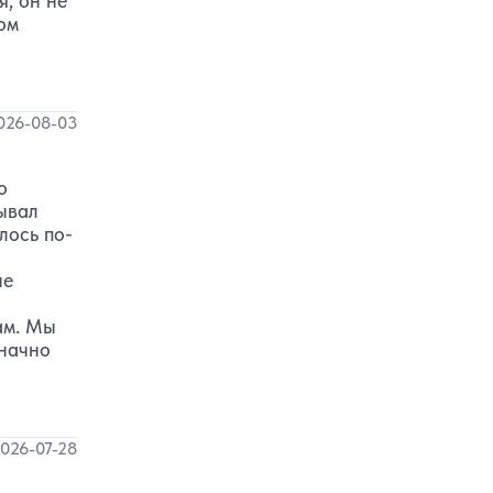
я, он не
ом
026-08-03
о
ывал
лось по-
не
ам. Мы
значно
026-07-28