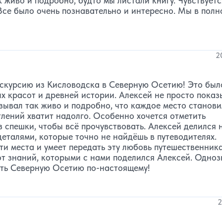
к живо и подробно, будто мы листали книгу. Чувствуетс
Все было очень познавательно и интересно. Мы в полн
2
скурсию из Кисловодска в Северную Осетию! Это был
 красот и древней истории. Алексей не просто показ
зывал так живо и подробно, что каждое место станови
тлений хватит надолго. Особенно хочется отметить
з спешки, чтобы всё прочувствовать. Алексей делился 
еталями, которые точно не найдёшь в путеводителях.
эти места и умеет передать эту любовь путешественник
 от знаний, которыми с нами поделился Алексей. Одно
вать Северную Осетию по-настоящему!
2