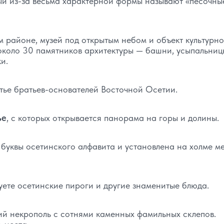
й из-за весьма характерной формы называют «песочные
 районе, музей под открытым небом и объект культурно
около 30 памятников архитектуры — башни, усыпальниц
и.
тье братьев-основателей Восточной Осетии.
ье
, с которых открывается панорама на горы и долины.
 буквы осетинского алфавита и установлена на холме м
руете осетинские пироги и другие знаменитые блюда.
ий некрополь с сотнями каменных фамильных склепов.