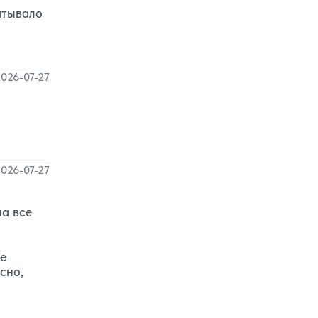
атывало
026-07-27
026-07-27
ла все
ое
сно,