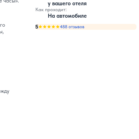
 часы».
у вашего отеля
Как проходит:
На автомобиле
го
5
Оценка, количество звезд:
488 отзывов
5
ы,
ежду