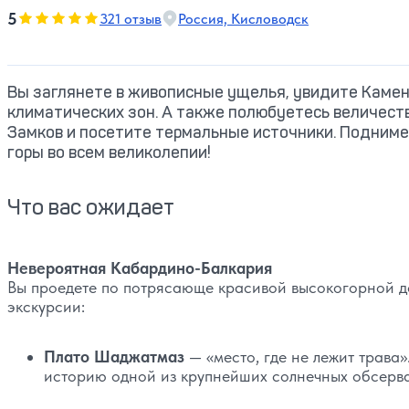
5
5
321 отзыв
Россия, Кисловодск
Оценка, количество звезд:
Вы заглянете в живописные ущелья, увидите Каме
климатических зон. А также полюбуетесь величес
Замков и посетите термальные источники. Подним
горы во всем великолепии!
Что вас ожидает
Невероятная Кабардино-Балкария
Вы проедете по потрясающе красивой высокогорной до
экскурсии:
Плато Шаджатмаз
— «место, где не лежит трава
историю одной из крупнейших солнечных обсерв