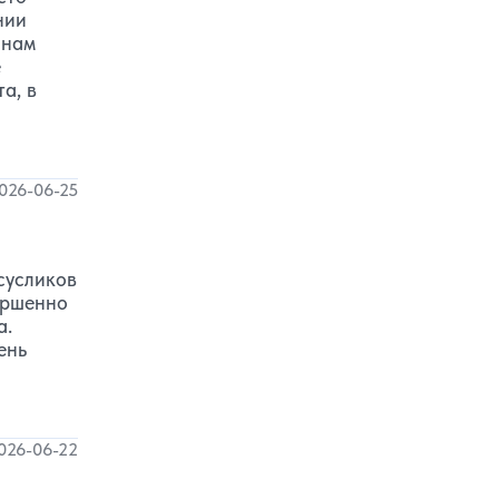
нии
 нам
е
а, в
026-06-25
сусликов
вершенно
а.
ень
026-06-22