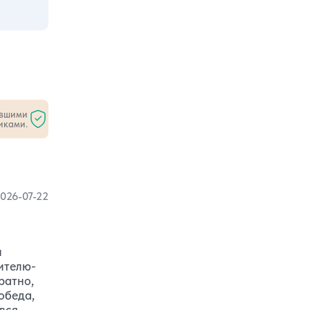
ившими
иками.
026-07-22
и
ителю-
ратно,
обеда,
вся