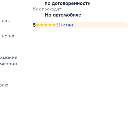
по договоренности
Как проходит:
На автомобиле
лет.
5
Оценка, количество звезд:
321 отзыв
5
 на их
казания
еменной
рию.