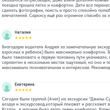
поездка прошла легко и комфортно. Дети все перенес
сделать фотографии, поесть и просто спокойно полю
впечатлений. Саркису ещё раз огромное спасибо за э
Наталия
Оценка, количество звезд:
5
Благодарю водителя Андрея за замечательную экскур
взрослых и ребенок) было максимально комфортно. Бл
было тяжеловато и первую половину пути укачивало, 
серпантин в нескольких местах ощутимый, но оно и п
максимально познавательная и интересная. Рекоменд
Екатерина
Оценка, количество звезд:
5
Сегодня были группой (4чел) на экскурсии "Джилы-С
воздух и экскурсовод,который покажет и расскажет в
Кстати , в машине было ехать очень комфортно, Кур