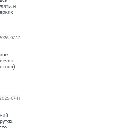
лять, и
 ярких
2026-07-17
трое
нечно,
оспал)
2026-07-11
ежий
рутах.
сто