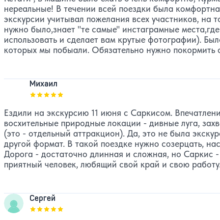
нереальные! В течении всей поездки была комфортна
экскурсии учитывал пожелания всех участников, на т
нужно было,знает "те самые" инстаграмные места,гд
использовать и сделает вам крутые фотографии). Был
которых мы побыали. Обязательно нужно покормить 
Михаил
Оценка, количество звезд:
5
Ездили на экскурсию 11 июня с Саркисом. Впечатле
восхительные природные локации - дивные луга, захв
(это - отдельный аттракцион). Да, это не была экску
другой формат. В такой поездке нужно созерцать, на
Дорога - достаточно длинная и сложная, но Саркис 
приятный человек, любящий свой край и свою работу
Сергей
Оценка, количество звезд:
5