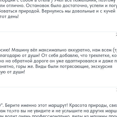
ли отлично. Остановок было достаточно, успели и погу
боваться природой. Вернулись мы довольные и с кучей
тот день!
сию! Машину вёл максимально аккуратно, нам всем (
агодарю от души! От себя добавлю, что трехлетке, ко
но на обратной дороге он уже адаптировался и даже п
онятно, горы же. Виды были потрясающие, экскурсия
ую от души!
у". Берите именно этот маршрут! Красота природы, св
ам то,что вы не увидите и не услышите на других марш
ман водит очень профессионально, виды из машины про