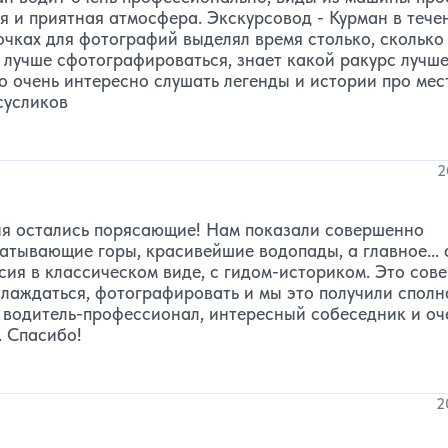
я и приятная атмосфера. Экскурсовод - Курман в тече
очках для фотографий выделял время столько, сколько
е лучше сфотографироваться, знает какой ракурс лучш
о очень интересно слушать легенды и истории про мест
сусликов
2
ния остались порясающие! Нам показали совершенно
атывающие горы, красивейшие водопады, а главное... 
рсия в классическом виде, с гидом-историком. Это со
слаждаться, фотографировать и мы это получили сполн
- водитель-профессионал, интересный собеседник и оч
. Спасибо!
2