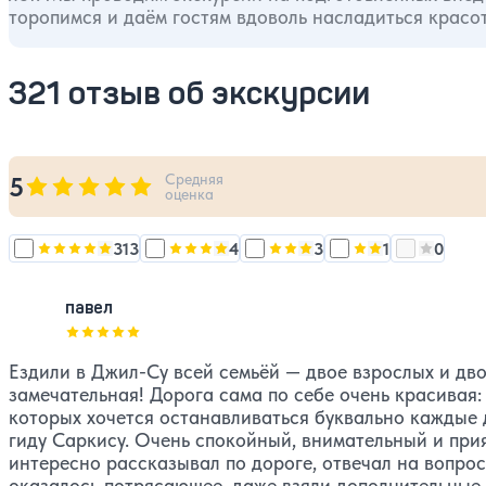
торопимся и даём гостям вдоволь насладиться красо
321 отзыв об экскурсии
Средняя
5
Оценка, количество звезд:
5
оценка
313
4
3
1
0
Оценка, количество звезд:
Оценка, количество звезд:
5
Оценка, количество звезд:
Оценка, количес
4
Оценка, 
павел
Оценка, количество звезд:
5
Ездили в Джил-Су всей семьёй — двое взрослых и двое
замечательная! Дорога сама по себе очень красивая:
которых хочется останавливаться буквально каждые 
гиду Саркису. Очень спокойный, внимательный и при
интересно рассказывал по дороге, отвечал на вопрос
оказалось потрясающее, даже взяли дополнительные п