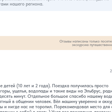
тами нашего региона.
Отзывы написаны только посет
экскурсию путешественн
тво звезд:
количество звезд:
3
2
1
2
 детей (10 лет и 2 года). Поездка получилась просто
 горы, ущелья, водопады и такие виды на Эльбрус, рад
десять минут. Отдельное большое спасибо нашему вод
ятный в общении человек. Вёл машину уверенно и акку
ы и нигде нас не торопил. Порекомендовал место для 
орции с собой в отель ) Учел все пожелания, поэтому 