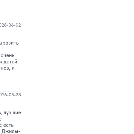
026-06-02
выразить
 очень
и детей
ноз, и
026-05-28
ь, лучшие
е
с есть
а Джилы-