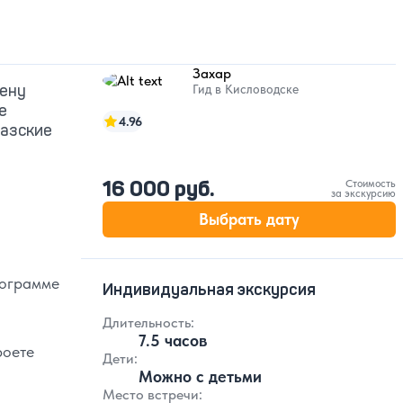
Захар
мену
Гид в Кисловодске
е
4.96
казские
16 000 руб.
Стоимость
за экскурсию
Выбрать дату
рограмме
Индивидуальная экскурсия
Длительность:
7.5 часов
роете
Дети:
Можно с детьми
Место встречи: